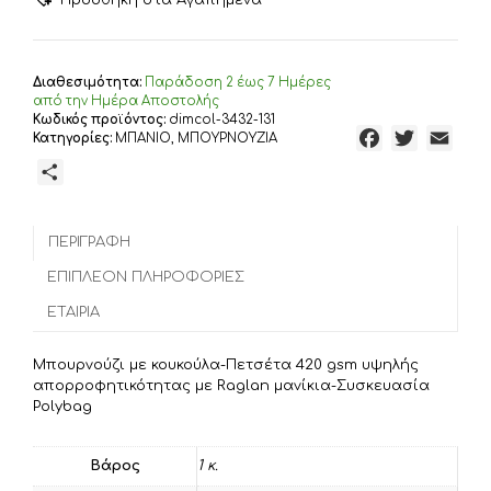
ΚΟΥΚΟΥΛΑ
420
gsm
Cotton
Διαθεσιμότητα:
Παράδoση 2 έως 7 Ημέρες
100%
από την Ημέρα Αποστολής
White
Κωδικός προϊόντος:
dimcol-3432-131
F
T
E
Κατηγορίες:
ΜΠΑΝΙΟ
,
ΜΠΟΥΡΝΟΥΖΙΑ
ποσότητα
a
w
m
Μ
c
i
a
ο
e
t
i
ι
b
t
l
ΠΕΡΙΓΡΑΦΉ
ρ
o
e
α
ΕΠΙΠΛΈΟΝ ΠΛΗΡΟΦΟΡΊΕΣ
o
r
σ
ΕΤΑΙΡΊΑ
k
τ
ε
Μπουρνούζι με κουκούλα-Πετσέτα 420 gsm υψηλής
ί
απορροφητικότητας με Raglan μανίκια-Συσκευασία
τ
Polybag
ε
Βάρος
1 κ.