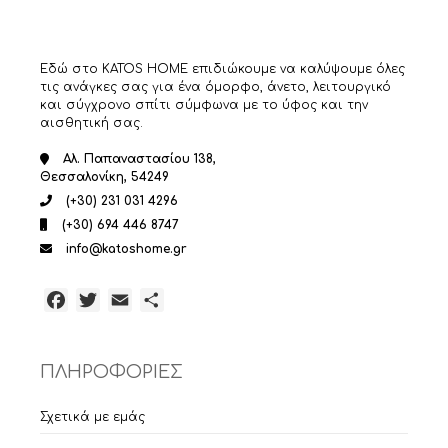
του
προϊόντος
Εδώ στο KATOS HOME επιδιώκουμε να καλύψουμε όλες
τις ανάγκες σας για ένα όμορφο, άνετο, λειτουργικό
και σύγχρονο σπίτι σύμφωνα με το ύφος και την
αισθητική σας.
Αλ. Παπαναστασίου 138,
Θεσσαλονίκη, 54249
(+30) 231 031 4296
(+30) 694 446 8747
info@katoshome.gr
Facebook
Twitter
Email
Μοιραστείτε
ΠΛΗΡΟΦΟΡΙΕΣ
Σχετικά με εμάς