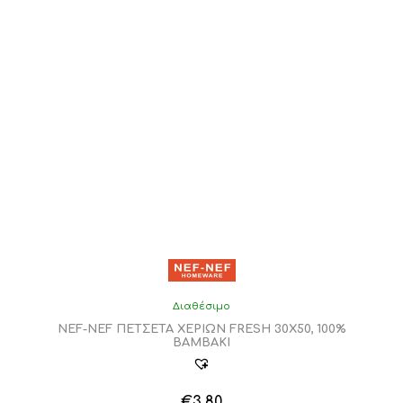
επιλογές
μπορούν
να
επιλεγούν
στη
σελίδα
του
προϊόντος
Διαθέσιμο
NEF-NEF ΠΕΤΣΕΤΑ ΧΕΡΙΩΝ FRESH 30X50, 100%
BAMBAKI
€
3,80