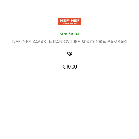
Διαθέσιμο
NEF-NEF ΧΑΛΑΚΙ ΜΠΑΝΙΟΥ LIFE 50X70, 100% BAMBAKI
€
10,00
Αυτό
το
προϊόν
έχει
πολλαπλές
παραλλαγές.
Οι
επιλογές
μπορούν
να
επιλεγούν
στη