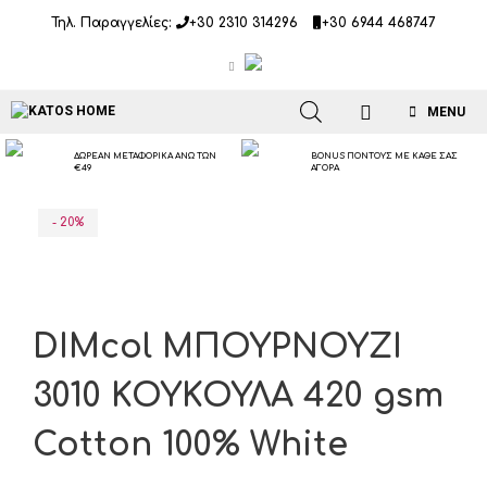
Μετάβαση
Τηλ. Παραγγελίες:
+30 2310 314296
+30 6944 468747
σε
περιεχόμενο
MENU
ΔΩΡΕΑΝ ΜΕΤΑΦΟΡΙΚΑ ΑΝΩ ΤΩΝ
BONUS ΠΟΝΤΟΥΣ ΜΕ ΚΑΘΕ ΣΑΣ
€49
ΑΓΟΡΑ
- 20%
DIMcol ΜΠΟΥΡΝΟΥΖΙ
3010 ΚΟΥΚΟΥΛΑ 420 gsm
Cotton 100% White