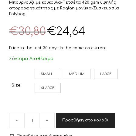
Μπουρνούζι με κουκούλα-Πετσέτα 420 gsm υψηλής
απορροφητικότητας με Raglan μανίκια-Συσκευασία
Polybag
Original
Η
€
30,80
€
24,64
price
τρέχουσα
was:
τιμή
€30,80.
είναι:
Price in the last 30 days is the same as current
€24,64.
Σύντομα Διαθέσιμο
SMALL
MEDIUM
LARGE
Size
XLARGE
-
+
Προσθήκη στο καλάθι
DIMcol
ΜΠΟΥΡΝΟΥΖΙ
3010
Προσθήκη στα Αγαπημένα