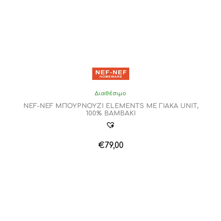
Διαθέσιμο
NEF-NEF ΜΠΟΥΡΝΟΥΖΙ ELEMENTS ΜΕ ΓΙΑΚΑ UNIT,
100% BAMBAKI
€
79,00
Αυτό
το
προϊόν
έχει
πολλαπλές
παραλλαγές.
Οι