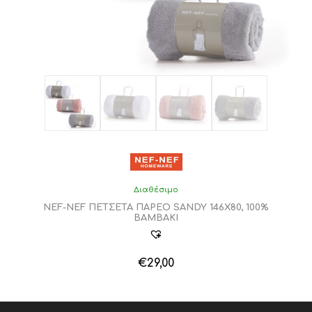
του
προϊόντος
Διαθέσιμο
NEF-NEF ΠΕΤΣΕΤΑ ΠΑΡΕΟ SANDY 146Χ80, 100%
BAMBAKI
€
29,00
Αυτό
το
προϊόν