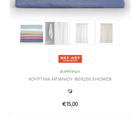
Διαθέσιμο
ΚΟΥΡΤΙΝΑ ΜΠΑΝΙΟΥ 180Χ200 SHOWER
€
15,00
Αυτό
το
προϊόν
έχει
πολλαπλές