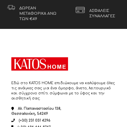
έχει
πολλαπλές
ΔΩΡΕΑΝ
ΑΣΦΑΛΕΙΣ
παραλλαγές.
ΜΕΤΑΦΟΡΙΚΑ ΑΝΩ
ΣΥΝΑΛΛΑΓΕΣ
Οι
ΤΩΝ €49
επιλογές
μπορούν
να
επιλεγούν
στη
σελίδα
του
προϊόντος
Εδώ στο KATOS HOME επιδιώκουμε να καλύψουμε όλες
τις ανάγκες σας για ένα όμορφο, άνετο, λειτουργικό
και σύγχρονο σπίτι σύμφωνα με το ύφος και την
αισθητική σας.
Αλ. Παπαναστασίου 138,
Θεσσαλονίκη, 54249
(+30) 231 031 4296