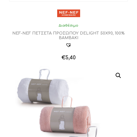
Διαθέσιμο
NEF-NEF ΠΕΤΣΕΤΑ ΠΡΟΣΩΠΟΥ DELIGHT 50Χ90, 100%
BAMBAKI
€
5,40
Αυτό
το
προϊόν
έχει
πολλαπλές
παραλλαγές.
Οι
επιλογές
μπορούν
να
επιλεγούν
στη
σελίδα