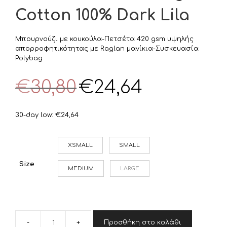
Cotton 100% Dark Lila
Μπουρνούζι με κουκούλα-Πετσέτα 420 gsm υψηλής
απορροφητικότητας με Raglan μανίκια-Συσκευασία
Polybag
Original
Η
€
30,80
€
24,64
price
τρέχουσα
was:
τιμή
€30,80.
είναι:
30-day low:
€
24,64
€24,64.
XSMALL
SMALL
Size
MEDIUM
LARGE
-
+
Προσθήκη στο καλάθι
DIMcol