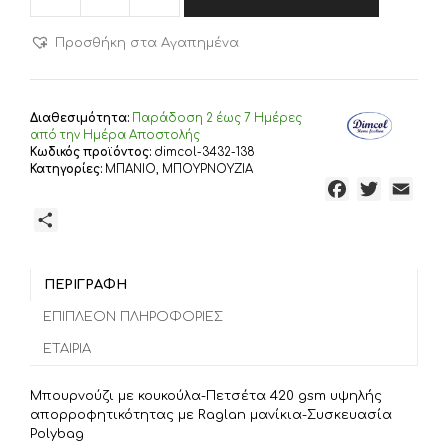
ΜΠΟΥΡΝΟΥΖΙ
3010
Προσθήκη στα Αγαπημένα
ΚΟΥΚΟΥΛΑ
420
gsm
Cotton
Διαθεσιμότητα:
Παράδoση 2 έως 7 Ημέρες
100%
από την Ημέρα Αποστολής
Dark
Κωδικός προϊόντος:
dimcol-3432-138
Κατηγορίες:
ΜΠΑΝΙΟ
,
ΜΠΟΥΡΝΟΥΖΙΑ
Lila
F
T
E
ποσότητα
a
w
m
Μ
c
i
a
ο
e
t
i
ι
b
t
l
ΠΕΡΙΓΡΑΦΉ
ρ
o
e
α
ΕΠΙΠΛΈΟΝ ΠΛΗΡΟΦΟΡΊΕΣ
o
r
σ
ΕΤΑΙΡΊΑ
k
τ
ε
Μπουρνούζι με κουκούλα-Πετσέτα 420 gsm υψηλής
ί
απορροφητικότητας με Raglan μανίκια-Συσκευασία
τ
Polybag