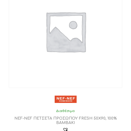
παραλλαγές.
Οι
επιλογές
μπορούν
να
επιλεγούν
στη
σελίδα
του
προϊόντος
Διαθέσιμο
NEF-NEF ΠΕΤΣΕΤΑ ΠΡΟΣΩΠΟΥ FRESH 50X90, 100%
BAMBAKI