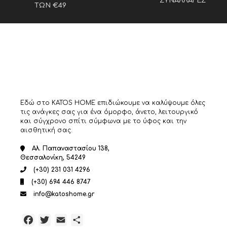
ΣΥΝΑΛΛΑΓΕΣ
ΤΩΝ €49
Εδώ στο KATOS HOME επιδιώκουμε να καλύψουμε όλες
τις ανάγκες σας για ένα όμορφο, άνετο, λειτουργικό
και σύγχρονο σπίτι σύμφωνα με το ύφος και την
αισθητική σας.
Αλ. Παπαναστασίου 138,
Θεσσαλονίκη, 54249
(+30) 231 031 4296
(+30) 694 446 8747
info@katoshome.gr
Facebook
Twitter
Email
Μοιραστείτε