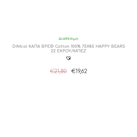
Διαθέσιμο
DIMcol ΚΑΠΑ ΒΡΕΦ Cotton 100% 75X85 HAPPY BEARS
22 ΕΚΡΟΥ/ΜΠΕΖ
Original
Η
€
21,80
€
19,62
price
τρέχουσα
was:
τιμή
€21,80.
είναι:
€19,62.