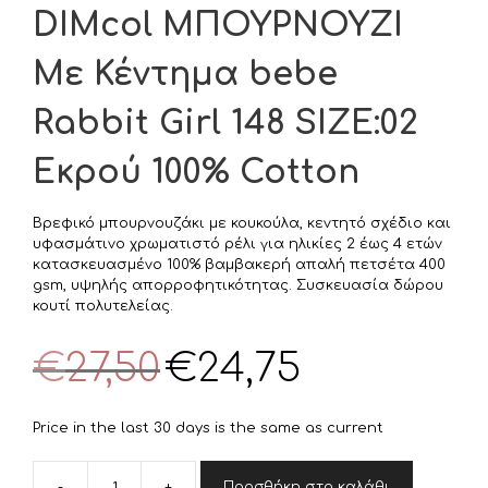
DIMcol ΜΠΟΥΡΝΟΥΖΙ
Με Κέντημα bebe
Rabbit Girl 148 SIZE:02
Εκρού 100% Cotton
Βρεφικό μπουρνουζάκι με κουκούλα, κεντητό σχέδιο και
υφασμάτινο χρωματιστό ρέλι για ηλικίες 2 έως 4 ετών
κατασκευασμένο 100% βαμβακερή απαλή πετσέτα 400
gsm, υψηλής απορροφητικότητας. Συσκευασία δώρου
κουτί πολυτελείας.
Original
Η
€
27,50
€
24,75
price
τρέχουσα
was:
τιμή
€27,50.
είναι:
Price in the last 30 days is the same as current
€24,75.
-
+
Προσθήκη στο καλάθι