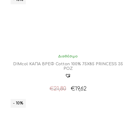
Διαθέσιμο
DIMcol ΚΑΠΑ ΒΡΕΦ Cotton 100% 75X85 PRINCESS 35
ΡΟΖ
Original
Η
€
21,80
€
19,62
price
τρέχουσα
was:
τιμή
- 10%
€21,80.
είναι:
€19,62.