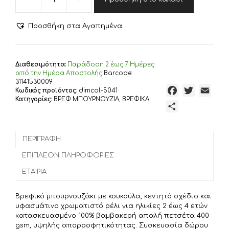
DIMcol
ΜΠΟΥΡΝΟΥΖΙ
Με
Προσθήκη στα Αγαπημένα
Κέντημα
bebe
Rabbit
Girl
Διαθεσιμότητα:
Παράδoση 2 έως 7 Ημέρες
148
από την Ημέρα Αποστολής
Barcode:
SIZE:02
31141530009
F
T
E
Κωδικός προϊόντος:
dimcol-5041
Εκρού
Κατηγορίες:
ΒΡΕΦ ΜΠΟΥΡΝΟΥΖΙΑ
,
ΒΡΕΦΙΚΑ
100%
a
w
m
Μ
Cotton
c
i
a
ο
ποσότητα
e
t
i
ι
b
t
l
ΠΕΡΙΓΡΑΦΉ
ρ
o
e
α
ΕΠΙΠΛΈΟΝ ΠΛΗΡΟΦΟΡΊΕΣ
o
r
σ
ΕΤΑΙΡΊΑ
k
τ
ε
Βρεφικό μπουρνουζάκι με κουκούλα, κεντητό σχέδιο και
ί
υφασμάτινο χρωματιστό ρέλι για ηλικίες 2 έως 4 ετών
τ
κατασκευασμένο 100% βαμβακερή απαλή πετσέτα 400
gsm, υψηλής απορροφητικότητας. Συσκευασία δώρου
ε