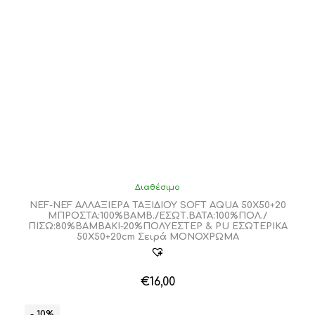
Διαθέσιμο
NEF-NEF ΑΛΛΑΞΙΕΡΑ ΤΑΞΙΔΙΟΥ SOFT AQUA 50Χ50+20
ΜΠΡΟΣΤΑ:100%ΒΑΜΒ./ΕΣΩΤ.ΒΑΤΑ:100%ΠΟΛ./
ΠΙΣΩ:80%ΒΑΜΒΑΚΙ-20%ΠΟΛΥΕΣΤΕΡ & PU ΕΣΩΤΕΡΙΚΑ
50Χ50+20cm Σειρά ΜΟΝΟΧΡΩΜΑ
€
16,00
- 10%