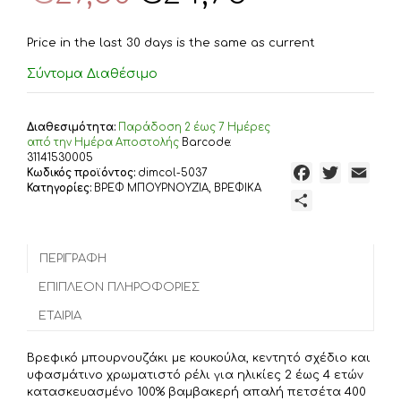
was:
τιμή
€27,50.
είναι:
Price in the last 30 days is the same as current
€24,75.
Σύντομα Διαθέσιμο
Διαθεσιμότητα:
Παράδoση 2 έως 7 Ημέρες
από την Ημέρα Αποστολής
Barcode:
31141530005
F
T
E
Κωδικός προϊόντος:
dimcol-5037
Κατηγορίες:
ΒΡΕΦ ΜΠΟΥΡΝΟΥΖΙΑ
,
ΒΡΕΦΙΚΑ
a
w
m
Μ
c
i
a
ο
e
t
i
ι
b
t
l
ΠΕΡΙΓΡΑΦΉ
ρ
o
e
α
ΕΠΙΠΛΈΟΝ ΠΛΗΡΟΦΟΡΊΕΣ
o
r
σ
ΕΤΑΙΡΊΑ
k
τ
ε
Βρεφικό μπουρνουζάκι με κουκούλα, κεντητό σχέδιο και
ί
υφασμάτινο χρωματιστό ρέλι για ηλικίες 2 έως 4 ετών
τ
κατασκευασμένο 100% βαμβακερή απαλή πετσέτα 400