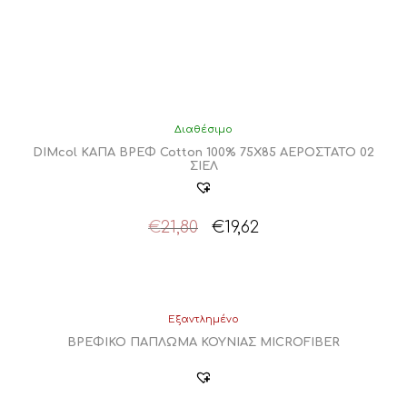
Διαθέσιμο
DIMcol ΚΑΠΑ ΒΡΕΦ Cotton 100% 75X85 ΑΕΡΟΣΤΑΤΟ 02
ΣΙΕΛ
Original
Η
€
21,80
€
19,62
price
τρέχουσα
was:
τιμή
€21,80.
είναι:
€19,62.
Εξαντλημένο
ΒΡΕΦΙΚΟ ΠΑΠΛΩΜΑ ΚΟΥΝΙΑΣ MICROFIBER