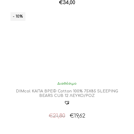
€
34,00
- 10%
Διαθέσιμο
DIMcol ΚΑΠΑ ΒΡΕΦ Cotton 100% 75X85 SLEEPING
BEARS CUB 12 ΛΕΥΚΟ/ΡΟΖ
Original
Η
€
21,80
€
19,62
price
τρέχουσα
was:
τιμή