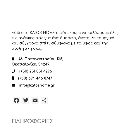
Εδώ στο KATOS HOME επιδιώκουμε να καλύψουμε όλες
τις ανάγκες σας για ένα όμορφο, άνετο, λειτουργικό
και σύγχρονο σπίτι σύμφωνα με το ύφος και την
αισθητική σας.
Αλ. Παπαναστασίου 138,
Θεσσαλονίκη, 54249
(+30) 231 031 4296
(+30) 694 446 8747
info@katoshome.gr
Facebook
Twitter
Email
Μοιραστείτε
ΠΛΗΡΟΦΟΡΙΕΣ