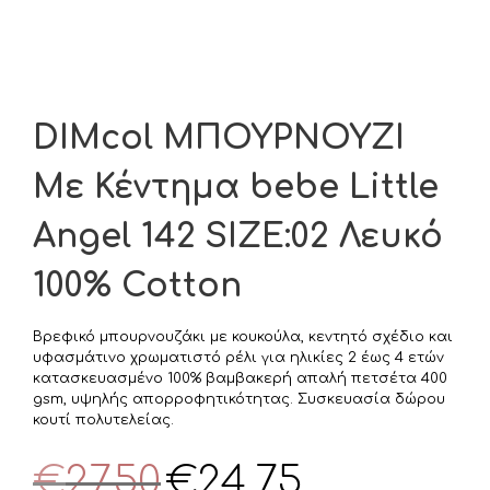
DIMcol ΜΠΟΥΡΝΟΥΖΙ
Με Κέντημα bebe Little
Angel 142 SIZE:02 Λευκό
100% Cotton
Βρεφικό μπουρνουζάκι με κουκούλα, κεντητό σχέδιο και
υφασμάτινο χρωματιστό ρέλι για ηλικίες 2 έως 4 ετών
κατασκευασμένο 100% βαμβακερή απαλή πετσέτα 400
gsm, υψηλής απορροφητικότητας. Συσκευασία δώρου
κουτί πολυτελείας.
Original
Η
€
27,50
€
24,75
price
τρέχουσα