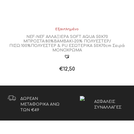
€21,80.
είναι:
€19,62.
Εξαντλημένο
NEF-NEF ΑΛΛΑΞΙΕΡΑ SOFT AQUA 50Χ70
ΜΠΡΟΣΤΑ:80%ΒΑΜΒΑΚΙ-20% ΠΟΛΥΕΣΤΕΡ/
ΠΙΣΩ:100%ΠΟΛΥΕΣΤΕΡ & PU ΕΣΩΤΕΡΙΚΑ 50X70cm Σειρά
ΜΟΝΟΧΡΩΜΑ
€
12,50
ΔΩΡΕΑΝ
ΑΣΦΑΛΕΙΣ
ΜΕΤΑΦΟΡΙΚΑ ΑΝΩ
ΣΥΝΑΛΛΑΓΕΣ
ΤΩΝ €49