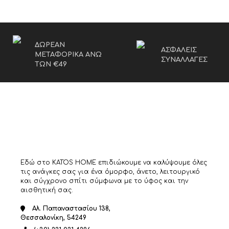
Αυτό
το
προϊόν
έχει
πολλαπλές
ΔΩΡΕΑΝ
ΑΣΦΑΛΕΙΣ
παραλλαγές.
ΜΕΤΑΦΟΡΙΚΑ ΑΝΩ
ΣΥΝΑΛΛΑΓΕΣ
Οι
ΤΩΝ €49
επιλογές
μπορούν
να
επιλεγούν
στη
σελίδα
του
προϊόντος
Εδώ στο KATOS HOME επιδιώκουμε να καλύψουμε όλες
τις ανάγκες σας για ένα όμορφο, άνετο, λειτουργικό
και σύγχρονο σπίτι σύμφωνα με το ύφος και την
αισθητική σας.
Αλ. Παπαναστασίου 138,
Θεσσαλονίκη, 54249