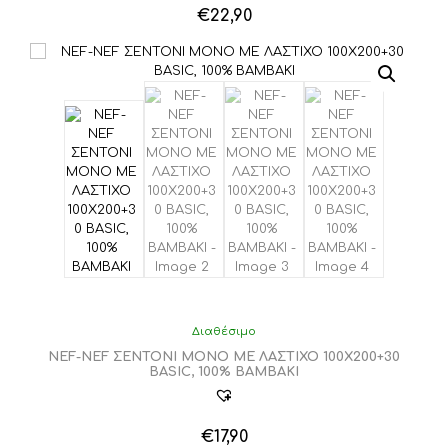
€
22,90
Αυτό
το
προϊόν
έχει
πολλαπλές
παραλλαγές.
Οι
επιλογές
μπορούν
να
επιλεγούν
στη
σελίδα
του
προϊόντος
Διαθέσιμο
NEF-NEF ΣΕΝΤΟΝΙ ΜΟΝΟ ΜΕ ΛΑΣΤΙΧΟ 100Χ200+30
BASIC, 100% BAMBAKI
€
17,90