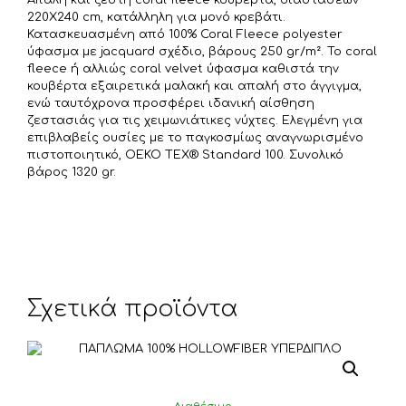
Απαλή και ζεστή coral fleece κουβέρτα, διαστάσεων
ί
220X240 cm, κατάλληλη για μονό κρεβάτι.
τ
Κατασκευασμένη από 100% Coral Fleece polyester
ύφασμα με jacquard σχέδιο, βάρους 250 gr/m². Το coral
ε
fleece ή αλλιώς coral velvet ύφασμα καθιστά την
κουβέρτα εξαιρετικά μαλακή και απαλή στο άγγιγμα,
ενώ ταυτόχρονα προσφέρει ιδανική αίσθηση
ζεστασιάς για τις χειμωνιάτικες νύχτες. Ελεγμένη για
επιβλαβείς ουσίες με το παγκοσμίως αναγνωρισμένο
πιστοποιητικό, OEKO TEX® Standard 100. Συνολικό
βάρος 1320 gr.
Σχετικά προϊόντα