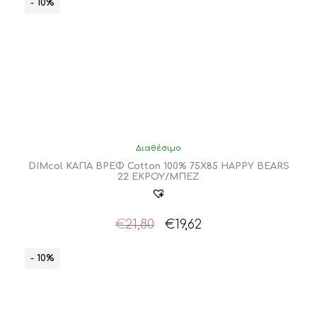
- 10%
Διαθέσιμο
DIMcol ΚΑΠΑ ΒΡΕΦ Cotton 100% 75X85 HAPPY BEARS
22 ΕΚΡΟΥ/ΜΠΕΖ
Original
Η
€
21,80
€
19,62
price
τρέχουσα
was:
τιμή
- 10%
€21,80.
είναι:
€19,62.