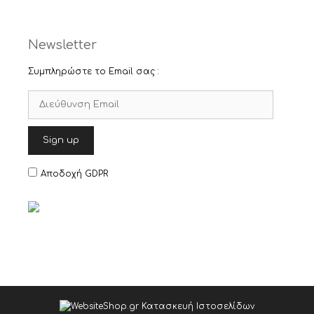
Newsletter
Συμπληρώστε το Email σας :
Αποδοχή GDPR
€
21,80
Original
Η
€
19,62