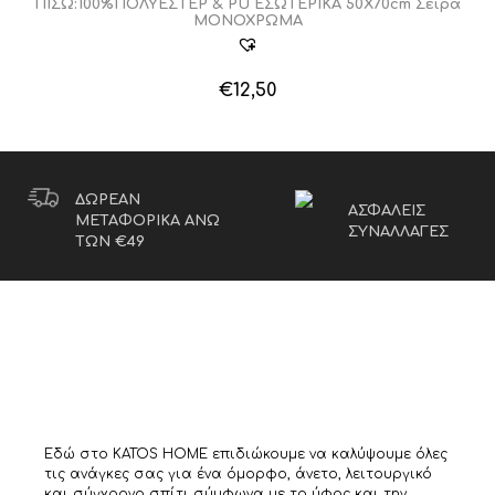
ΠΙΣΩ:100%ΠΟΛΥΕΣΤΕΡ & PU ΕΣΩΤΕΡΙΚΑ 50X70cm Σειρά
ΜΟΝΟΧΡΩΜΑ
€
12,50
ΔΩΡΕΑΝ
ΑΣΦΑΛΕΙΣ
ΜΕΤΑΦΟΡΙΚΑ ΑΝΩ
ΣΥΝΑΛΛΑΓΕΣ
ΤΩΝ €49
Εδώ στο KATOS HOME επιδιώκουμε να καλύψουμε όλες
τις ανάγκες σας για ένα όμορφο, άνετο, λειτουργικό
και σύγχρονο σπίτι σύμφωνα με το ύφος και την