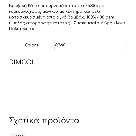
ε
Βρεφική Κάπα μπουρνουζοπετσέτα 75Χ85 με
ί
κουκούλα,χωρίς μανίκια με κέντημα και ρέλι
τ
κατασκευασμένη από αγνό βαμβάκι 100% 400 gsm
υψηλής απορροφητικότητας – Συσκευασία Δώρου Κουτί
ε
Πολυτελείας
Colors
PINK
DIMCOL
Σχετικά προϊόντα