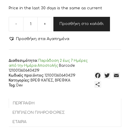
€21,80.
είναι:
Price in the last 30 days is the same as current
€19,62.
-
+
Προσθήκη στο καλάθι
DIMcol
ΚΑΠΑ
ΒΡΕΦ
Προσθήκη στα Αγαπημένα
Cotton
100%
75X85
UNICORN
Διαθεσιμότητα:
Παράδoση 2 έως 7 Ημέρες
42
από την Ημέρα Αποστολής
Barcode:
ΛΕΥΚΟ/
1210013606404219
F
T
E
Κωδικός προϊόντος:
1210013606404219
ΡΟΖ
Κατηγορίες:
ΒΡΕΦ ΚΑΠΕΣ
,
ΒΡΕΦΙΚΑ
ποσότητα
a
w
m
Μ
Tag:
Dev
c
i
a
ο
e
t
i
ι
b
t
l
ΠΕΡΙΓΡΑΦΉ
ρ
o
e
α
ΕΠΙΠΛΈΟΝ ΠΛΗΡΟΦΟΡΊΕΣ
o
r
σ
ΕΤΑΙΡΊΑ
k
τ