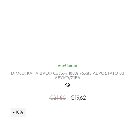
Διαθέσιμο
DIMcol ΚΑΠΑ ΒΡΕΦ Cotton 100% 75X85 ΑΕΡΟΣΤΑΤΟ 03
ΛΕΥΚΟ/ΣΙΕΛ
Original
Η
€
21,80
€
19,62
price
τρέχουσα
was:
τιμή
- 10%
€21,80.
είναι:
€19,62.