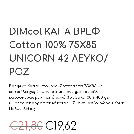
DIMcol ΚΑΠΑ ΒΡΕΦ
Cotton 100% 75X85
UNICORN 42 ΛΕΥΚΟ/
ΡΟΖ
Βρεφική Κάπα μπουρνουζοπετσέτα 75Χ85 με
κουκούλα,χωρίς μανίκια με κέντημα και ρέλι
κατασκευασμένη από αγνό βαμβάκι 100% 400 gsm
υψηλής απορροφητικότητας – Συσκευασία Δώρου Κουτί
Πολυτελείας
Original
Η
€
21,80
€
19,62
price
τρέχουσα
was:
τιμή