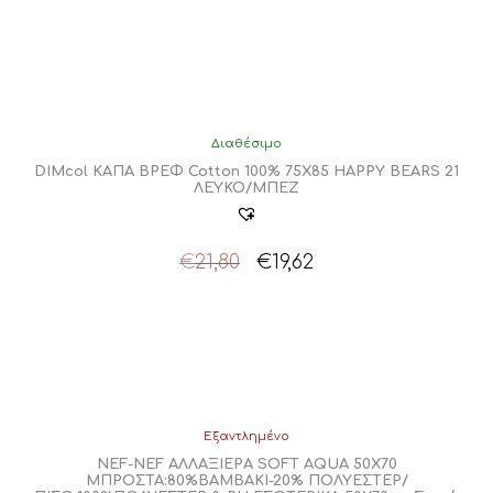
Διαθέσιμο
DIMcol ΚΑΠΑ ΒΡΕΦ Cotton 100% 75X85 HAPPY BEARS 21
ΛΕΥΚΟ/ΜΠΕΖ
Original
Η
€
21,80
€
19,62
price
τρέχουσα
was:
τιμή
€21,80.
είναι:
€19,62.
Εξαντλημένο
NEF-NEF ΑΛΛΑΞΙΕΡΑ SOFT AQUA 50Χ70
ΜΠΡΟΣΤΑ:80%ΒΑΜΒΑΚΙ-20% ΠΟΛΥΕΣΤΕΡ/