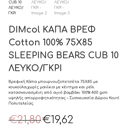
DIMcol ΚΑΠΑ ΒΡΕΦ
Cotton 100% 75X85
SLEEPING BEARS CUB 10
ΛΕΥΚΟ/ΓΚΡΙ
Βρεφική Κάπα μπουρνουζοπετσέτα 75Χ85 με
κουκούλα,χωρίς μανίκια με κέντημα και ρέλι
κατασκευασμένη από αγνό βαμβάκι 100% 400 gsm
υψηλής απορροφητικότητας – Συσκευασία Δώρου Κουτί
Πολυτελείας
Original
Η
€
21,80
€
19,62
price
τρέχουσα
was:
τιμή