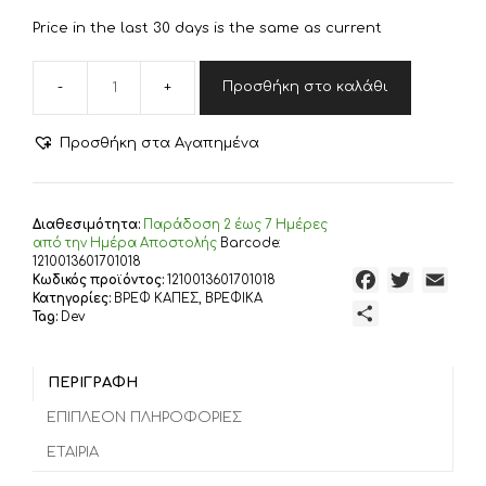
€21,80.
είναι:
Price in the last 30 days is the same as current
€19,62.
Προσθήκη στο καλάθι
DIMcol
ΚΑΠΑ
ΒΡΕΦ
Προσθήκη στα Αγαπημένα
Cotton
100%
75X85
SLEEPING
Διαθεσιμότητα:
Παράδoση 2 έως 7 Ημέρες
BEARS
από την Ημέρα Αποστολής
Barcode:
CUB
1210013601701018
F
T
E
Κωδικός προϊόντος:
1210013601701018
10
Κατηγορίες:
ΒΡΕΦ ΚΑΠΕΣ
,
ΒΡΕΦΙΚΑ
ΛΕΥΚΟ/
a
w
m
Μ
Tag:
Dev
ΓΚΡΙ
c
i
a
ο
ποσότητα
e
t
i
ι
b
t
l
ΠΕΡΙΓΡΑΦΉ
ρ
o
e
α
ΕΠΙΠΛΈΟΝ ΠΛΗΡΟΦΟΡΊΕΣ
o
r
σ
ΕΤΑΙΡΊΑ
k
τ