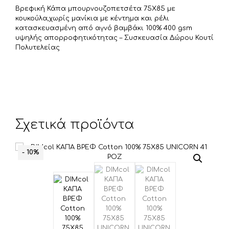
ε
Βρεφική Κάπα μπουρνουζοπετσέτα 75Χ85 με
ί
κουκούλα,χωρίς μανίκια με κέντημα και ρέλι
τ
κατασκευασμένη από αγνό βαμβάκι 100% 400 gsm
υψηλής απορροφητικότητας – Συσκευασία Δώρου Κουτί
ε
Πολυτελείας
Σχετικά προϊόντα
- 10%