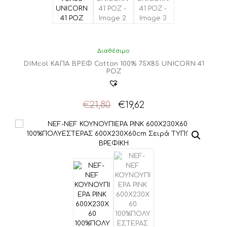
Διαθέσιμο
DIMcol ΚΑΠΑ ΒΡΕΦ Cotton 100% 75X85 UNICORN 41
ΡΟΖ
Original
Η
€
21,80
€
19,62
price
τρέχουσα
was:
τιμή
€21,80.
είναι:
€19,62.