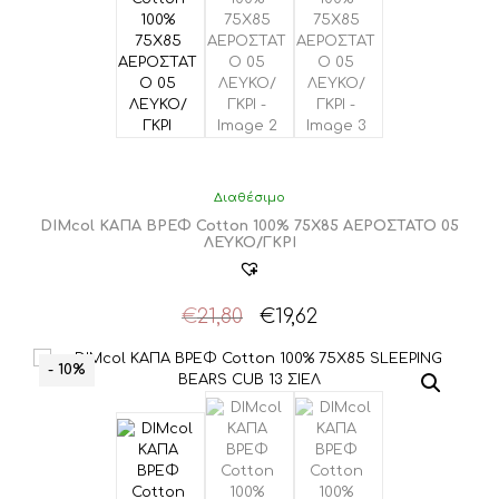
Διαθέσιμο
DIMcol ΚΑΠΑ ΒΡΕΦ Cotton 100% 75X85 ΑΕΡΟΣΤΑΤΟ 05
ΛΕΥΚΟ/ΓΚΡΙ
Original
Η
€
21,80
€
19,62
price
τρέχουσα
was:
τιμή
- 10%
€21,80.
είναι:
€19,62.