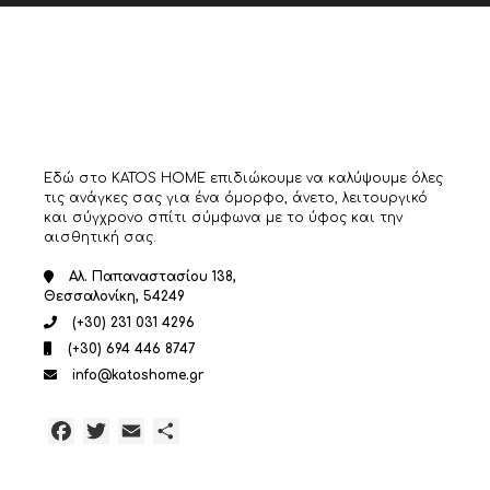
Εδώ στο KATOS HOME επιδιώκουμε να καλύψουμε όλες
τις ανάγκες σας για ένα όμορφο, άνετο, λειτουργικό
και σύγχρονο σπίτι σύμφωνα με το ύφος και την
αισθητική σας.
Αλ. Παπαναστασίου 138,
Θεσσαλονίκη, 54249
(+30) 231 031 4296
(+30) 694 446 8747
info@katoshome.gr
Facebook
Twitter
Email
Μοιραστείτε