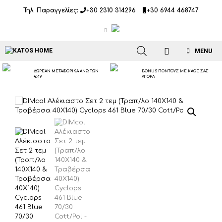
Μετάβαση
Τηλ. Παραγγελίες:
+30 2310 314296
+30 6944 468747
σε
περιεχόμενο
MENU
ΔΩΡΕΑΝ ΜΕΤΑΦΟΡΙΚΑ ΑΝΩ ΤΩΝ
BONUS ΠΟΝΤΟΥΣ ΜΕ ΚΑΘΕ ΣΑΣ
€49
ΑΓΟΡΑ