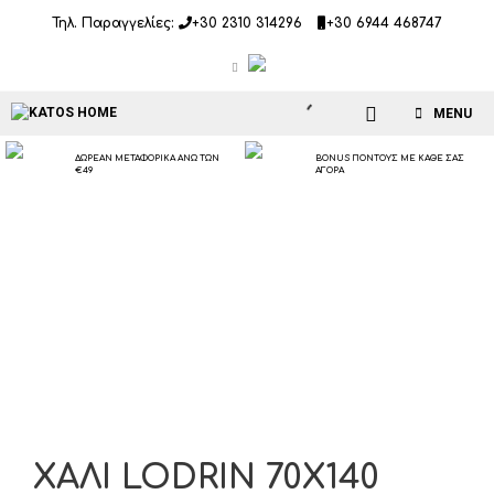
Μετάβαση
Τηλ. Παραγγελίες:
+30 2310 314296
+30 6944 468747
σε
περιεχόμενο
MENU
ΔΩΡΕΑΝ ΜΕΤΑΦΟΡΙΚΑ ΑΝΩ ΤΩΝ
BONUS ΠΟΝΤΟΥΣ ΜΕ ΚΑΘΕ ΣΑΣ
€49
ΑΓΟΡΑ
ΧΑΛΙ LODRIN 70X140