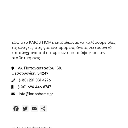
Εδώ στο KATOS HOME επιδιώκουμε να καλύψουμε όλες
τις ανάγκες σας για ένα όμορφο, άνετο, λειτουργικό
και σύγχρονο σπίτι σύμφωνα με το ύφος και την
αισθητική σας.
Αλ. Παπαναστασίου 138,
Θεσσαλονίκη, 54249
(+30) 231 031 4296
(+30) 694 446 8747
info@katoshome.gr
Facebook
Twitter
Email
Μοιραστείτε