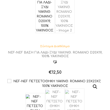
Οι
επιλογές
μπορούν
να
επιλεγούν
στη
σελίδα
του
προϊόντος
Σύντομα Διαθέσιμο
NEF-NEF ΒΑΣΗ ΓΙΑ ΛΑΔΙ-ΞΥΔΙ YAKINΘ. ROMANO D20X19,
100% ΥΑΚΙΝΘΟΣ
€
12,50