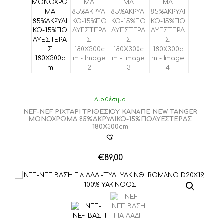
Διαθέσιμο
NEF-NEF ΡΙΧΤΑΡΙ ΤΡΙΘΕΣΙΟΥ ΚΑΝΑΠΕ NEW TANGER
ΜΟΝΟΧΡΩΜΑ 85%ΑΚΡΥΛΙΚΟ-15%ΠΟΛΥΕΣΤΕΡΑΣ
180X300cm
€
89,00
Αυτό
το
προϊόν
έχει
πολλαπλές
παραλλαγές.