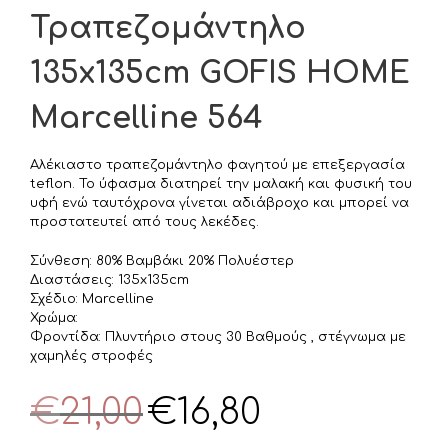
Τραπεζομάντηλο
135x135cm GOFIS HOME
Marcelline 564
Αλέκιαστο τραπεζομάντηλο φαγητού με επεξεργασία
teflon. Το ύφασμα διατηρεί την μαλακή και φυσική του
υφή ενώ ταυτόχρονα γίνεται αδιάβροχο και μπορεί να
προστατευτεί από τους λεκέδες.
Σύνθεση: 80% Βαμβάκι 20% Πολυέστερ
Διαστάσεις: 135x135cm
Σχέδιο: Marcelline
Χρώμα:
Φροντίδα: Πλυντήριο στους 30 Βαθμούς , στέγνωμα με
χαμηλές στροφές
Original
Η
€
21,00
€
16,80
price
τρέχουσα
was:
τιμή