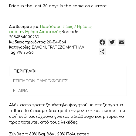
€21,00.
είναι:
Price in the last 30 days is the same as current
€16,80.
Διαθεσιμότητα:
Παράδoση 2 έως 7 Ημέρες
από την Ημέρα Αποστολής
Barcode:
2054564000233
F
T
E
Κωδικός προϊόντος:
20-54-564
Κατηγορίες:
ΣΑΛΟΝΙ
,
ΤΡΑΠΕΖΟΜΑΝΤΗΛΑ
a
w
m
Μ
Tag:
AW 25-26
c
i
a
ο
e
t
i
ι
b
t
l
ΠΕΡΙΓΡΑΦΉ
ρ
o
e
α
ΕΠΙΠΛΈΟΝ ΠΛΗΡΟΦΟΡΊΕΣ
o
r
σ
ΕΤΑΙΡΊΑ
k
τ
ε
Αλέκιαστο τραπεζομάντηλο φαγητού με επεξεργασία
ί
teflon. Το ύφασμα διατηρεί την μαλακή και φυσική του
τ
υφή ενώ ταυτόχρονα γίνεται αδιάβροχο και μπορεί να
προστατευτεί από τους λεκέδες.
ε
Σύνθεση: 80% Βαμβάκι 20% Πολυέστερ