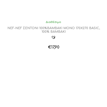
Διαθέσιμο
NEF-NEF ΣΕΝΤΟΝΙ 100%ΒΑΜΒΑΚΙ ΜΟΝΟ 170Χ270 BASIC,
100% BAMBAKI
€
17,90
Αυτό
το
προϊόν
έχει
πολλαπλές
παραλλαγές.
Οι
επιλογές
μπορούν
να
επιλεγούν
στη
σελίδα