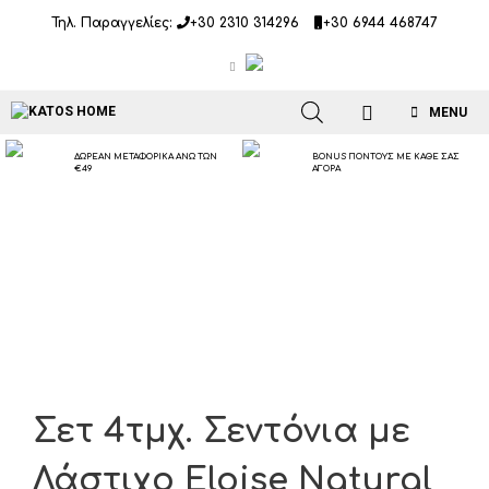
Μετάβαση
Τηλ. Παραγγελίες:
+30 2310 314296
+30 6944 468747
σε
περιεχόμενο
MENU
ΔΩΡΕΑΝ ΜΕΤΑΦΟΡΙΚΑ ΑΝΩ ΤΩΝ
BONUS ΠΟΝΤΟΥΣ ΜΕ ΚΑΘΕ ΣΑΣ
€49
ΑΓΟΡΑ
Σετ 4τμχ. Σεντόνια με
Λάστιχο Eloise Natural