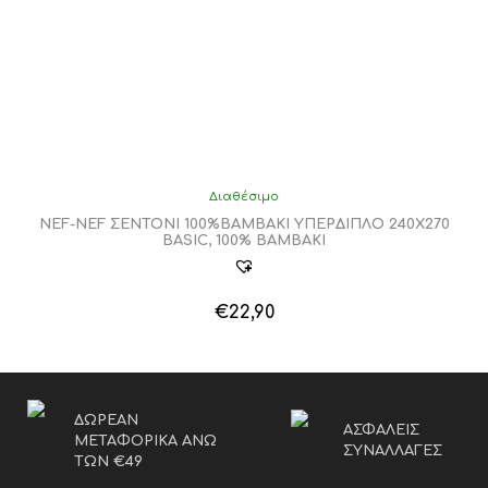
Διαθέσιμο
NEF-NEF ΣΕΝΤΟΝΙ 100%ΒΑΜΒΑΚΙ ΥΠΕΡΔΙΠΛΟ 240Χ270
BASIC, 100% BAMBAKI
€
22,90
Αυτό
το
προϊόν
έχει
πολλαπλές
ΔΩΡΕΑΝ
ΑΣΦΑΛΕΙΣ
παραλλαγές.
ΜΕΤΑΦΟΡΙΚΑ ΑΝΩ
ΣΥΝΑΛΛΑΓΕΣ
Οι
ΤΩΝ €49
επιλογές