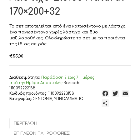
170×200+32
Το σετ αποτελείται από ένα κατωσέντονο με λάστιχο,
ένα πανωσέντονο χωρίς λάστιχο και δύο
μαξιλαροθήκες. Ολοκληρώστε το σετ με τα προιόντα
της ίδιας σειράς.
€
55,00
Διαθεσιμότητα:
Παράδoση 2 έως 7 Ημέρες
από την Ημέρα Αποστολής
Barcode:
1110092223158
F
T
E
Κωδικός προϊόντος:
1110092223158
Κατηγορίες:
ΣΕΝΤΟΝΙΑ
,
ΥΠΝΟΔΩΜΑΤΙΟ
a
w
m
Μ
c
i
a
ο
e
t
i
ι
b
t
l
ΠΕΡΙΓΡΑΦΉ
ρ
o
e
α
ΕΠΙΠΛΈΟΝ ΠΛΗΡΟΦΟΡΊΕΣ
o
r