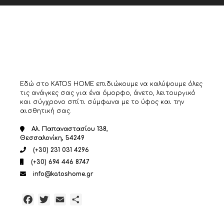
μπορούν
να
επιλεγούν
στη
σελίδα
του
προϊόντος
Εδώ στο KATOS HOME επιδιώκουμε να καλύψουμε όλες
τις ανάγκες σας για ένα όμορφο, άνετο, λειτουργικό
και σύγχρονο σπίτι σύμφωνα με το ύφος και την
αισθητική σας.
Αλ. Παπαναστασίου 138,
Θεσσαλονίκη, 54249
(+30) 231 031 4296
(+30) 694 446 8747
info@katoshome.gr
Facebook
Twitter
Email
Μοιραστείτε