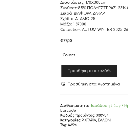
Διαστάσεις: 170X300cm
Σύνθεση:55% ΠΟΛΥΕΣΤΕΡΑΣ -23% Α
Σειρά: ΔΙΑΦΟΡΑ ΖΑΚΑΡ
Σχέδιο: ALAMO 25
Μάζα: 1.87000
Collection: AUTUM-WINTER 2025-2
€
77,00
Colors
ΡΙΧΤΑΡΙ
Προσθήκη στο καλάθι
ΤΡΙΘΕΣΙΟΥ
ΚΑΝΑΠΕ
ALAMO
Προσθήκη στα Αγαπημένα
25
170X300
NEF-
NEF
Διαθεσιμότητα:
Παράδoση 2 έως 7 Η
HOMEWARE,
Barcode:
Κωδικός προϊόντος:
038954
55%
Κατηγορίες:
ΡΙΧΤΑΡΙΑ
,
ΣΑΛΟΝΙ
ΠΟΛΥΕΣΤΕΡΑΣ
Tag:
AW26
-23%