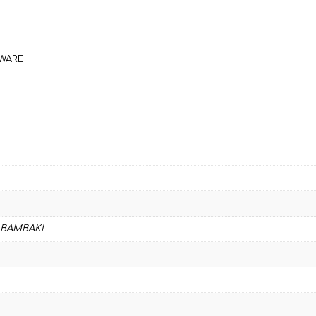
ΑΚΡΥΛΙΚΟ
-22%
ΒΑΜΒΑΚΙ
ποσότητα
EWARE
 ΒΑΜΒΑΚΙ