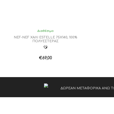
Διαθέσιμο
NEF-NEF ΧΑΛΙ ESTELLE 75Χ140, 100%
ΠΟΛΥΕΣΤΕΡΑΣ
€
69,00
Αυτό
το
προϊόν
έχει
πολλαπλές
παραλλαγές.
ΔΩΡΕΑΝ ΜΕΤΑΦΟΡΙΚΑ ΑΝΩ Τ
Οι
επιλογές
μπορούν
να
επιλεγούν