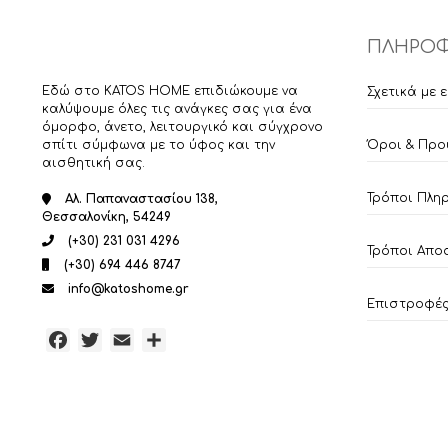
στη
σελίδα
ΠΛΗΡΟΦ
του
προϊόντος
Εδώ στο KATOS HOME επιδιώκουμε να
Σχετικά με 
καλύψουμε όλες τις ανάγκες σας για ένα
όμορφο, άνετο, λειτουργικό και σύγχρονο
σπίτι σύμφωνα με το ύφος και την
Όροι & Προ
αισθητική σας.
Τρόποι Πλη
Αλ. Παπαναστασίου 138,
Θεσσαλονίκη, 54249
(+30) 231 031 4296
Τρόποι Απο
(+30) 694 446 8747
info@katoshome.gr
Επιστροφές 
Facebook
Twitter
Email
Μοιραστείτε