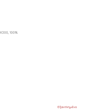
ο
Χ300, 100%
Εξαντλημένο