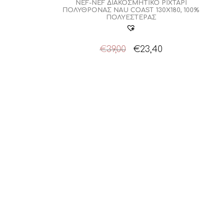
NEF-NEF ΔΙΑΚΟΣΜΗΤΙΚΟ ΡΙΧΤΑΡΙ
ΠΟΛΥΘΡΟΝΑΣ NAU COAST 130X180, 100%
ΠΟΛΥΕΣΤΕΡΑΣ
Original
Η
€
39,00
€
23,40
price
τρέχουσα
was:
τιμή
€39,00.
είναι:
€23,40.