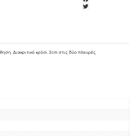
F
a
c
e
b
o
o
ηση. Διακριτικό κρόσι 2cm στις δύο πλευρές.
k