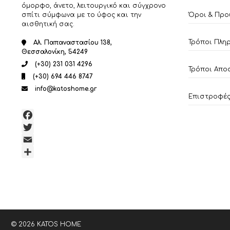
όμορφο, άνετο, λειτουργικό και σύγχρονο
σπίτι σύμφωνα με το ύφος και την
Όροι & Προ
αισθητική σας.
Τρόποι Πλη
Αλ. Παπαναστασίου 138,
Θεσσαλονίκη, 54249
(+30) 231 031 4296
Τρόποι Απο
(+30) 694 446 8747
info@katoshome.gr
Επιστροφές 
Facebook
Twitter
Email
Μοιραστείτε
© 2026 KATOS HOME