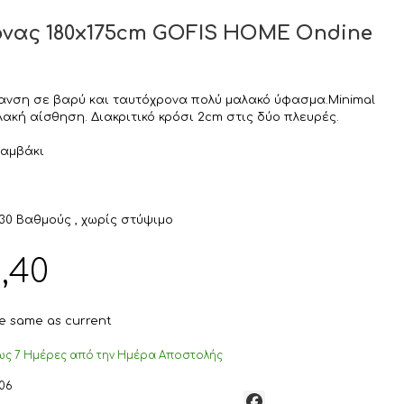
όνας 180x175cm GOFIS HOME Ondine
φανση σε βαρύ και ταυτόχρονα πολύ μαλακό ύφασμα.Minimal
λακή αίσθηση. Διακριτικό κρόσι 2cm στις δύο πλευρές.
Βαμβάκι
30 Βαθμούς , χωρίς στύψιμο
Η
,40
τρέχουσα
τιμή
είναι:
the same as current
€42,40.
ς 7 Ημέρες από την Ημέρα Αποστολής
/06