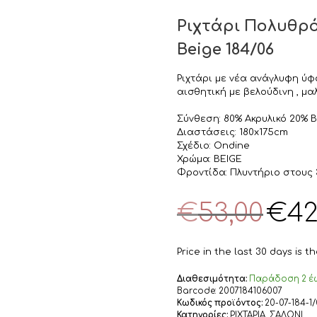
Ριχτάρι Πολυθρ
Beige 184/06
Ριχτάρι με νέα ανάγλυφη ύ
αισθητική με βελούδινη , μα
Σύνθεση: 80% Ακρυλικό 20% 
Διαστάσεις: 180x175cm
Σχέδιο: Ondine
Χρώμα: BEIGE
Φροντίδα: Πλυντήριο στους 
Original
€
53,00
€
42
price
was:
€53,00.
Price in the last 30 days is 
Διαθεσιμότητα:
Παράδoση 2 έω
Barcode:
2007184106007
Κωδικός προϊόντος:
20-07-184-1
Κατηγορίες:
ΡΙΧΤΑΡΙΑ
,
ΣΑΛΟΝΙ