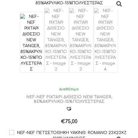
προϊόν
έχει
πολλαπλές
παραλλαγές.
Οι
επιλογές
μπορούν
να
επιλεγούν
στη
σελίδα
του
προϊόντος
Διαθέσιμο
NEF-NEF ΡΙΧΤΑΡΙ ΔΙΘΕΣΙΟ NEW TANGER,
85%ΑΚΡΥΛΙΚΟ-15%ΠΟΛΥΕΣΤΕΡΑΣ
€
75,00
Αυτό
το