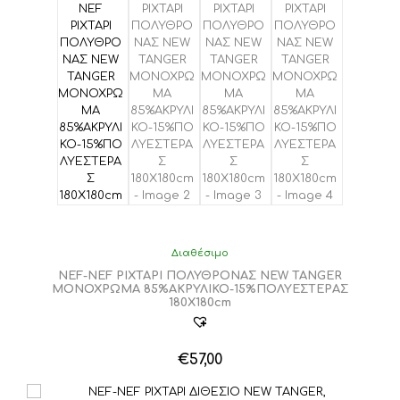
Οι
επιλογές
μπορούν
να
επιλεγούν
στη
σελίδα
του
προϊόντος
Διαθέσιμο
NEF-NEF ΡΙΧΤΑΡΙ ΠΟΛΥΘΡΟΝΑΣ NEW TANGER
ΜΟΝΟΧΡΩΜΑ 85%ΑΚΡΥΛΙΚΟ-15%ΠΟΛΥΕΣΤΕΡΑΣ
180X180cm
€
57,00
Αυτό
το