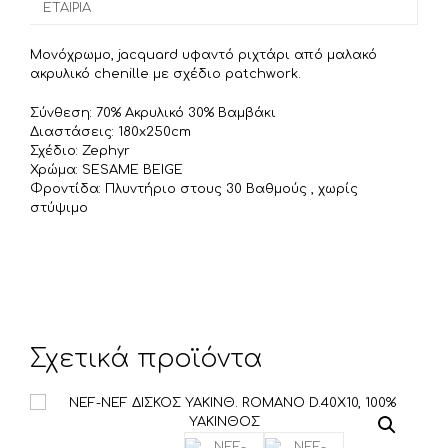
ΕΤΑΙΡΊΑ
k
τ
ε
Μονόχρωμο, jacquard υφαντό ριχτάρι από μαλακό
ί
ακρυλικό chenille με σχέδιο patchwork.
τ
Σύνθεση: 70% Ακρυλικό 30% Βαμβάκι
ε
Διαστάσεις: 180x250cm
Σχέδιο: Zephyr
Χρώμα: SESAME BEIGE
Φροντίδα: Πλυντήριο στους 30 Βαθμούς , χωρίς
στύψιμο
Σχετικά προϊόντα