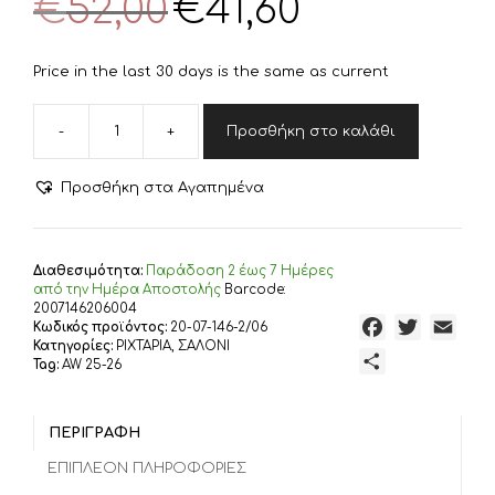
€
52,00
€
41,60
price
τρέχουσα
was:
τιμή
€52,00.
είναι:
Price in the last 30 days is the same as current
€41,60.
-
+
Προσθήκη στο καλάθι
Ριχτάρι
Διθέσιου
180x250cm
Προσθήκη στα Αγαπημένα
GOFIS
HOME
Zephyr
Sesame
Διαθεσιμότητα:
Παράδoση 2 έως 7 Ημέρες
Beige
από την Ημέρα Αποστολής
Barcode:
146/06
2007146206004
F
T
E
Κωδικός προϊόντος:
20-07-146-2/06
ποσότητα
Κατηγορίες:
ΡΙΧΤΑΡΙΑ
,
ΣΑΛΟΝΙ
a
w
m
Μ
Tag:
AW 25-26
c
i
a
ο
e
t
i
ι
b
t
l
ΠΕΡΙΓΡΑΦΉ
ρ
o
e
α
ΕΠΙΠΛΈΟΝ ΠΛΗΡΟΦΟΡΊΕΣ
o
r
σ