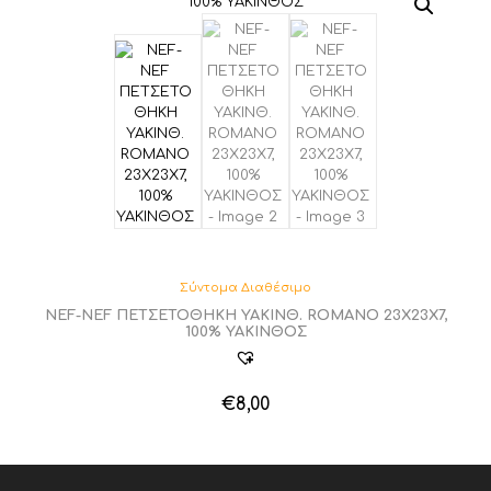
προϊόν
έχει
πολλαπλές
παραλλαγές.
Οι
επιλογές
μπορούν
να
επιλεγούν
στη
σελίδα
του
προϊόντος
Σύντομα Διαθέσιμο
NEF-NEF ΠΕΤΣΕΤΟΘΗΚΗ ΥΑΚΙΝΘ. ROMANO 23X23X7,
100% ΥΑΚΙΝΘΟΣ
€
8,00