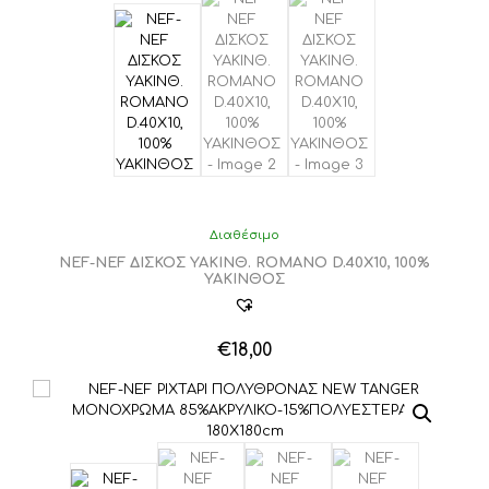
Διαθέσιμο
NEF-NEF ΔΙΣΚΟΣ ΥΑΚΙΝΘ. ROMANO D.40X10, 100%
ΥΑΚΙΝΘΟΣ
€
18,00
Αυτό
το
προϊόν
έχει
πολλαπλές
παραλλαγές.