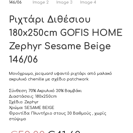
Ριχτάρι Διθέσιου
180x250cm GOFIS HOME
Zephyr Sesame Beige
146/06
Μονόχρωμο, jacquard υφαντό ριχτάρι από μαλακό
ακρυλικό chenille με σχέδιο patchwork.
Σύνθεση: 70% Ακρυλικό 30% Βαμβάκι
Διαστάσεις: 180x250cm
Σχέδιο: Zephyr
Χρώμα: SESAME BEIGE
Φροντίδα: Πλυντήριο στους 30 Βαθμούς , χωρίς
στύψιμο
Original
Η