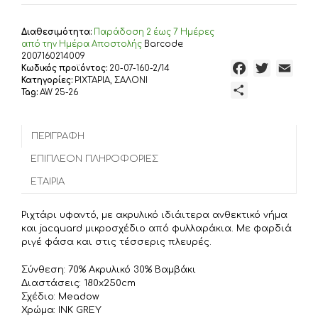
Διαθεσιμότητα:
Παράδoση 2 έως 7 Ημέρες
από την Ημέρα Αποστολής
Barcode:
2007160214009
F
T
E
Κωδικός προϊόντος:
20-07-160-2/14
Κατηγορίες:
ΡΙΧΤΑΡΙΑ
,
ΣΑΛΟΝΙ
a
w
m
Μ
Tag:
AW 25-26
c
i
a
ο
e
t
i
ι
b
t
l
ΠΕΡΙΓΡΑΦΉ
ρ
o
e
α
ΕΠΙΠΛΈΟΝ ΠΛΗΡΟΦΟΡΊΕΣ
o
r
σ
ΕΤΑΙΡΊΑ
k
τ
ε
Ριχτάρι υφαντό, με ακρυλικό ιδιάιτερα ανθεκτικό νήμα
ί
και jacquard μικροσχέδιο από φυλλαράκια. Με φαρδιά
τ
ριγέ φάσα και στις τέσσερις πλευρές.
ε
Σύνθεση: 70% Ακρυλικό 30% Βαμβάκι
Διαστάσεις: 180x250cm
Σχέδιο: Meadow
Χρώμα: INK GREY