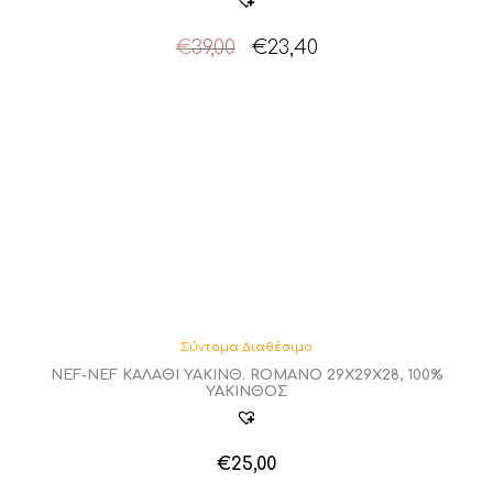
Original
Η
€
39,00
€
23,40
price
τρέχουσα
was:
τιμή
€39,00.
είναι:
€23,40.
Σύντομα Διαθέσιμο
NEF-NEF ΚΑΛΑΘΙ ΥΑΚΙΝΘ. ROMANO 29X29X28, 100%
ΥΑΚΙΝΘΟΣ
€
25,00