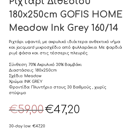
Ριχτάρι Διθέσιου
180x250cm GOFIS HOME
Meadow Ink Grey 160/14
Ριχτάρι υφαντό, με ακρυλικό ιδιάιτερα ανθεκτικό νήμα
και jacquard μικροσχέδιο από φυλλαράκια. Με φαρδιά
ριγέ φάσα και στις τέσσερις πλευρές.
Σύνθεση: 70% Ακρυλικό 30% Βαμβάκι
Διαστάσεις: 180x250cm
Σχέδιο: Meadow
Χρώμα: INK GREY
Φροντίδα: Πλυντήριο στους 30 Βαθμούς , χωρίς
στύψιμο
Original
Η
€
59,00
€
47,20
price
τρέχουσα
was:
τιμή
€59,00.
είναι:
30-day low:
€
47,20
€47,20.