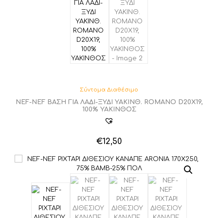
Οι
επιλογές
μπορούν
να
επιλεγούν
στη
σελίδα
του
προϊόντος
Σύντομα Διαθέσιμο
NEF-NEF ΒΑΣΗ ΓΙΑ ΛΑΔΙ-ΞΥΔΙ YAKINΘ. ROMANO D20X19,
100% ΥΑΚΙΝΘΟΣ
€
12,50