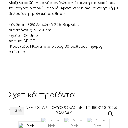
ε
Μαξιλαροθήκη με νέα ανάγλυφη ύφανση σε βαρύ και
ί
ταυτόχρονα πολύ μαλακό ύφασμα.Minimal αισθητική με
τ
βελούδινη , μαλακή αίσθηση.
ε
Σύνθεση: 80% Ακρυλικό 20% Βαμβάκι
Διαστάσεις: 50x50cm
Σχέδιο: Ondine
Χρώμα: BEIGE
Φροντίδα: Πλυντήριο στους 30 Βαθμούς , χωρίς
στύψιμο
Σχετικά προϊόντα
- 31%