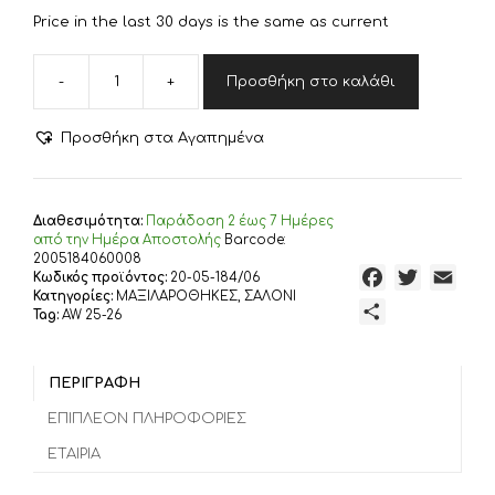
€14,00.
είναι:
Price in the last 30 days is the same as current
€11,20.
-
+
Προσθήκη στο καλάθι
Μαξιλαροθήκη
50x50cm
GOFIS
Προσθήκη στα Αγαπημένα
HOME
Ondine
Beige
184/06
Διαθεσιμότητα:
Παράδoση 2 έως 7 Ημέρες
ποσότητα
από την Ημέρα Αποστολής
Barcode:
2005184060008
F
T
E
Κωδικός προϊόντος:
20-05-184/06
Κατηγορίες:
ΜΑΞΙΛΑΡΟΘΗΚΕΣ
,
ΣΑΛΟΝΙ
a
w
m
Μ
Tag:
AW 25-26
c
i
a
ο
e
t
i
ι
b
t
l
ΠΕΡΙΓΡΑΦΉ
ρ
o
e
α
ΕΠΙΠΛΈΟΝ ΠΛΗΡΟΦΟΡΊΕΣ
o
r
σ
ΕΤΑΙΡΊΑ
k
τ