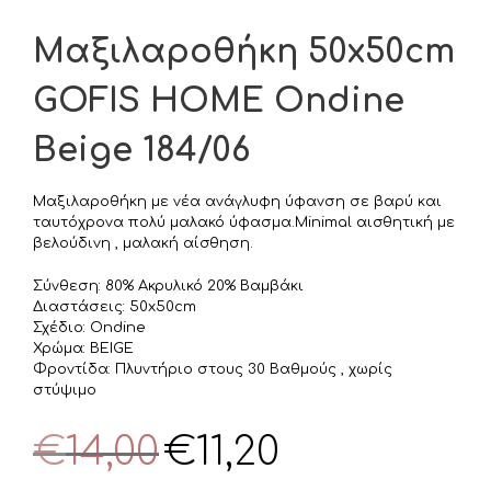
Μαξιλαροθήκη 50x50cm
GOFIS HOME Ondine
Beige 184/06
Μαξιλαροθήκη με νέα ανάγλυφη ύφανση σε βαρύ και
ταυτόχρονα πολύ μαλακό ύφασμα.Minimal αισθητική με
βελούδινη , μαλακή αίσθηση.
Σύνθεση: 80% Ακρυλικό 20% Βαμβάκι
Διαστάσεις: 50x50cm
Σχέδιο: Ondine
Χρώμα: BEIGE
Φροντίδα: Πλυντήριο στους 30 Βαθμούς , χωρίς
στύψιμο
Original
Η
€
14,00
€
11,20
price
τρέχουσα
was:
τιμή