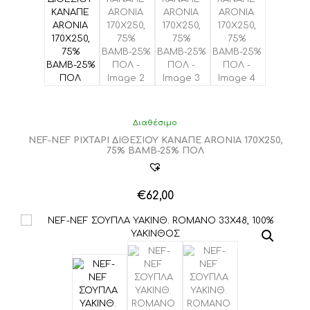
Διαθέσιμο
NEF-NEF ΡΙΧΤΑΡΙ ΔΙΘΕΣΙΟΥ ΚΑΝΑΠΕ ARONIA 170X250,
75% BAMB-25% ΠΟΛ
€
62,00
Αυτό
το
προϊόν
έχει
πολλαπλές
παραλλαγές.
Οι
επιλογές