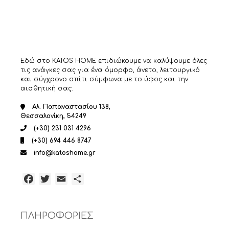
Εδώ στο KATOS HOME επιδιώκουμε να καλύψουμε όλες
τις ανάγκες σας για ένα όμορφο, άνετο, λειτουργικό
και σύγχρονο σπίτι σύμφωνα με το ύφος και την
αισθητική σας.
Αλ. Παπαναστασίου 138,
Θεσσαλονίκη, 54249
(+30) 231 031 4296
(+30) 694 446 8747
info@katoshome.gr
Facebook
Twitter
Email
Μοιραστείτε
ΠΛΗΡΟΦΟΡΙΕΣ