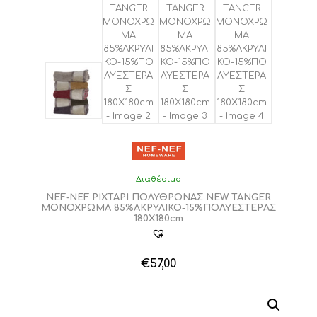
Διαθέσιμο
NEF-NEF ΡΙΧΤΑΡΙ ΠΟΛΥΘΡΟΝΑΣ NEW TANGER
ΜΟΝΟΧΡΩΜΑ 85%ΑΚΡΥΛΙΚΟ-15%ΠΟΛΥΕΣΤΕΡΑΣ
180X180cm
€
57,00
Αυτό
το
προϊόν