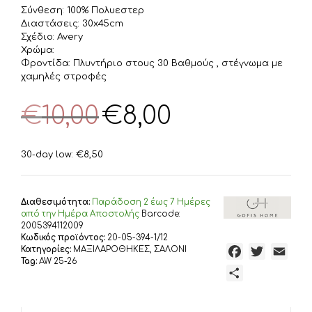
Σύνθεση: 100% Πολυεστερ
Διαστάσεις: 30x45cm
Σχέδιο: Avery
Χρώμα:
Φροντίδα: Πλυντήριο στους 30 Βαθμούς , στέγνωμα με
χαμηλές στροφές
Original
Η
€
10,00
€
8,00
price
τρέχουσα
was:
τιμή
€10,00.
είναι:
30-day low:
€
8,50
€8,00.
Διαθεσιμότητα:
Παράδoση 2 έως 7 Ημέρες
από την Ημέρα Αποστολής
Barcode:
2005394112009
Κωδικός προϊόντος:
20-05-394-1/12
Κατηγορίες:
ΜΑΞΙΛΑΡΟΘΗΚΕΣ
,
ΣΑΛΟΝΙ
F
T
E
Tag:
AW 25-26
a
w
m
Μ
c
i
a
ο
e
t
i
ι