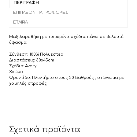
b
t
l
ΠΕΡΙΓΡΑΦΉ
ρ
o
e
α
ΕΠΙΠΛΈΟΝ ΠΛΗΡΟΦΟΡΊΕΣ
o
r
σ
ΕΤΑΙΡΊΑ
k
τ
ε
Μαξιλαροθήκη με τυπωμένα σχέδια πάνω σε βελουτέ
ί
ύφασμα.
τ
Σύνθεση: 100% Πολυεστερ
ε
Διαστάσεις: 30x45cm
Σχέδιο: Avery
Χρώμα:
Φροντίδα: Πλυντήριο στους 30 Βαθμούς , στέγνωμα με
χαμηλές στροφές
Σχετικά προϊόντα