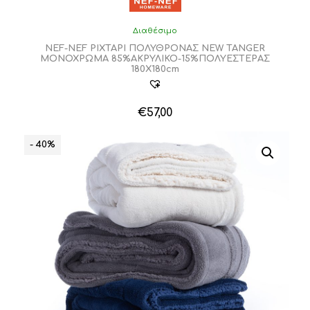
Διαθέσιμο
NEF-NEF ΡΙΧΤΑΡΙ ΠΟΛΥΘΡΟΝΑΣ NEW TANGER
ΜΟΝΟΧΡΩΜΑ 85%ΑΚΡΥΛΙΚΟ-15%ΠΟΛΥΕΣΤΕΡΑΣ
180X180cm
€
57,00
Αυτό
το
- 40%
προϊόν
έχει
πολλαπλές
παραλλαγές.
Οι
επιλογές
μπορούν
να
επιλεγούν
στη
σελίδα
του