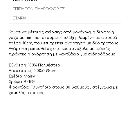
ρ
o
e
α
ΕΠΙΠΛΈΟΝ ΠΛΗΡΟΦΟΡΊΕΣ
o
r
σ
ΕΤΑΙΡΊΑ
k
τ
ε
Κουρτίνα μέτριας σκίασης από μονόχρωμη διάφανη
ί
γάζα με minimal σταυρωτή πλέξη. Ραμμένη με φαρδιά
τ
τρέσα 10cm, που επιτρέπει ανάρτηση με δύο τρόπους.
Ανάρτηση απευθείας στο κουρτινόξυλο με ειδικές
ε
τιράντες ή ανάρτηση με γαντζάκια για σιδηρόδρομο.
Σύνθεση: 100% Πολυέστερ
Διαστάσεις: 200x295cm
Σχέδιο: Maisy
Χρώμα: BEIGE
Φροντίδα: Πλυντήριο στους 30 Βαθμούς , στέγνωμα με
χαμηλές στροφες