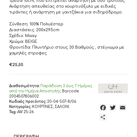
τρέσα 10cm, που επιτρέπει ανάρτηση με δύο τρόπους.
Ανάρτηση απευθείας στο κουρτινόξυλο με ειδικές
τιράντες ή ανάρτηση με γαντζάκια για σιδηρόδρομο.
Σύνθεση: 100% Πολυέστερ
Διαστάσεις: 200x295cm
Σχέδιο: Maisy
Χρώμα: BEIGE
Φροντίδα: Πλυντήριο στους 30 Βαθμούς , στέγνωμα με
χαμηλές στροφες
€
25,50
Διαθεσιμότητα:
Παράδoση 2 έως 7 Ημέρες
από την Ημέρα Αποστολής
Barcode:
2004507806002
Κωδικός προϊόντος:
20-04-507-8/06
Κατηγορίες:
ΚΟΥΡΤΙΝΕΣ
,
ΣΑΛΟΝΙ
F
T
E
Tag:
AW 25-26
a
w
m
Μ
c
i
a
ο
e
t
i
ι
b
t
l
ΠΕΡΙΓΡΑΦΉ