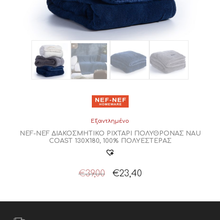
προϊόντος
Εξαντλημένο
NEF-NEF ΔΙΑΚΟΣΜΗΤΙΚΟ ΡΙΧΤΑΡΙ ΠΟΛΥΘΡΟΝΑΣ NAU
COAST 130X180, 100% ΠΟΛΥΕΣΤΕΡΑΣ
Original
Η
€
39,00
€
23,40
price
τρέχουσα
was:
τιμή
€39,00.
είναι:
€23,40.