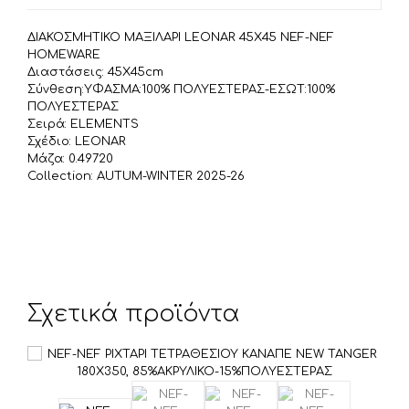
k
τ
ε
ΔΙΑΚΟΣΜΗΤΙΚΟ ΜΑΞΙΛΑΡΙ LEONAR 45Χ45 NEF-NEF
ί
HOMEWARE
τ
Διαστάσεις: 45X45cm
Σύνθεση:ΥΦΑΣΜΑ:100% ΠΟΛΥΕΣΤΕΡΑΣ-ΕΣΩΤ:100%
ε
ΠΟΛΥΕΣΤΕΡΑΣ
Σειρά: ELEMENTS
Σχέδιο: LEONAR
Μάζα: 0.49720
Collection: AUTUM-WINTER 2025-26
Σχετικά προϊόντα