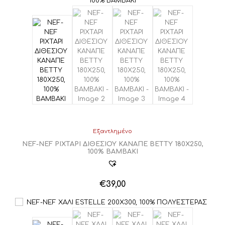
προϊόν
through
έχει
€75,00
πολλαπλές
παραλλαγές.
Οι
επιλογές
μπορούν
να
επιλεγούν
στη
σελίδα
του
προϊόντος
Εξαντλημένο
NEF-NEF ΡΙΧΤΑΡΙ ΔΙΘΕΣΙΟΥ ΚΑΝΑΠΕ BETTY 180Χ250,
100% BAMBAKI
€
39,00