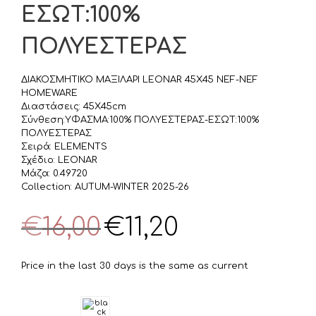
ΕΣΩΤ:100%
ΠΟΛΥΕΣΤΕΡΑΣ
ΔΙΑΚΟΣΜΗΤΙΚΟ ΜΑΞΙΛΑΡΙ LEONAR 45Χ45 NEF-NEF
HOMEWARE
Διαστάσεις: 45X45cm
Σύνθεση:ΥΦΑΣΜΑ:100% ΠΟΛΥΕΣΤΕΡΑΣ-ΕΣΩΤ:100%
ΠΟΛΥΕΣΤΕΡΑΣ
Σειρά: ELEMENTS
Σχέδιο: LEONAR
Μάζα: 0.49720
Collection: AUTUM-WINTER 2025-26
Original
Η
€
16,00
€
11,20
price
τρέχουσα
was:
τιμή
€16,00.
είναι:
Price in the last 30 days is the same as current
€11,20.