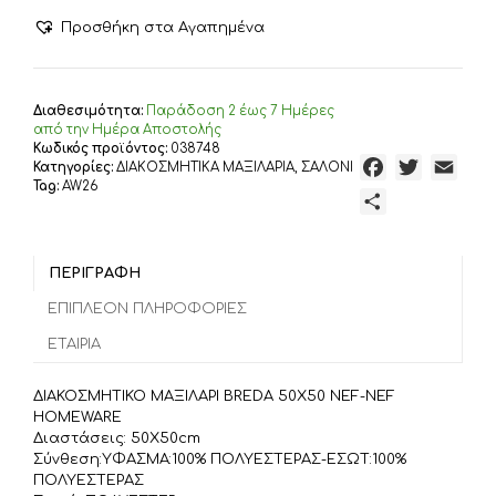
ΜΑΞΙΛΑΡΙ
BREDA
Προσθήκη στα Αγαπημένα
50X50
NEF-
NEF
HOMEWARE,
Διαθεσιμότητα:
Παράδoση 2 έως 7 Ημέρες
ΥΦΑΣΜΑ:100%
από την Ημέρα Αποστολής
ΠΟΛΥΕΣΤΕΡΑΣ-
Κωδικός προϊόντος:
038748
F
T
E
Κατηγορίες:
ΔΙΑΚΟΣΜΗΤΙΚΑ ΜΑΞΙΛΑΡΙΑ
,
ΣΑΛΟΝΙ
ΕΣΩΤ:100%
Tag:
AW26
ΠΟΛΥΕΣΤΕΡΑΣ
a
w
m
Μ
ποσότητα
c
i
a
ο
e
t
i
ι
b
t
l
ΠΕΡΙΓΡΑΦΉ
ρ
o
e
α
ΕΠΙΠΛΈΟΝ ΠΛΗΡΟΦΟΡΊΕΣ
o
r
σ
ΕΤΑΙΡΊΑ
k
τ
ε
ΔΙΑΚΟΣΜΗΤΙΚΟ ΜΑΞΙΛΑΡΙ BREDA 50X50 NEF-NEF
ί
HOMEWARE
τ
Διαστάσεις: 50X50cm
Σύνθεση:ΥΦΑΣΜΑ:100% ΠΟΛΥΕΣΤΕΡΑΣ-ΕΣΩΤ:100%
ε
ΠΟΛΥΕΣΤΕΡΑΣ