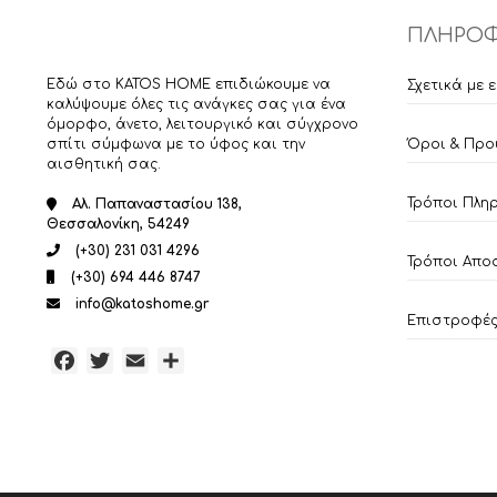
ΠΛΗΡΟΦ
Εδώ στο KATOS HOME επιδιώκουμε να
Σχετικά με 
καλύψουμε όλες τις ανάγκες σας για ένα
όμορφο, άνετο, λειτουργικό και σύγχρονο
σπίτι σύμφωνα με το ύφος και την
Όροι & Προ
αισθητική σας.
Τρόποι Πλη
Αλ. Παπαναστασίου 138,
Θεσσαλονίκη, 54249
(+30) 231 031 4296
Τρόποι Απο
(+30) 694 446 8747
info@katoshome.gr
Επιστροφές 
Facebook
Twitter
Email
Μοιραστείτε