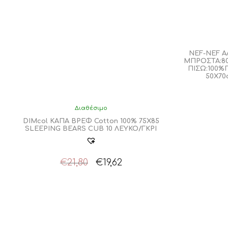
NEF-NEF Α
ΜΠΡΟΣΤΑ:8
ΠΙΣΩ:100%
50X7
Διαθέσιμο
DIMcol ΚΑΠΑ ΒΡΕΦ Cotton 100% 75X85
SLEEPING BEARS CUB 10 ΛΕΥΚΟ/ΓΚΡΙ
Original
Η
€
21,80
€
19,62
price
τρέχουσα
was:
τιμή
€21,80.
είναι:
€19,62.