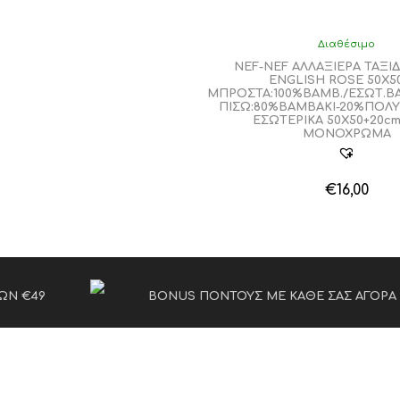
Διαθέσιμο
NEF-NEF ΑΛΛΑΞΙΕΡΑ ΤΑΞΙ
ENGLISH ROSE 50Χ5
ΜΠΡΟΣΤΑ:100%ΒΑΜΒ./ΕΣΩΤ.ΒΑ
ΠΙΣΩ:80%ΒΑΜΒΑΚΙ-20%ΠΟΛΥ
ΕΣΩΤΕΡΙΚΑ 50Χ50+20cm
ΜΟΝΟΧΡΩΜΑ
€
16,00
ΩΝ €49
BONUS ΠΟΝΤΟΥΣ ΜΕ ΚΑΘΕ ΣΑΣ ΑΓΟΡΑ