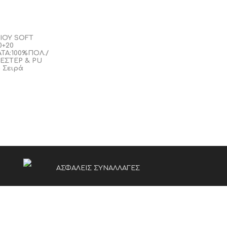
ΔΙΟΥ SOFT
0+20
ΤΑ:100%ΠΟΛ./
ΕΣΤΕΡ & PU
 Σειρά
ΑΣΦΑΛΕΙΣ ΣΥΝΑΛΛΑΓΕΣ