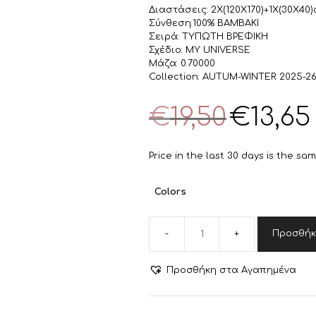
Διαστάσεις: 2X(120X170)+1X(30X40
Σύνθεση:100% ΒΑΜΒΑΚΙ
Σειρά: ΤΥΠΩΤΗ ΒΡΕΦΙΚΗ
Σχέδιο: MY UNIVERSE
Μάζα: 0.70000
Collection: AUTUM-WINTER 2025-2
Original
€
19,50
€
13,65
price
τ
was:
τ
€19,50.
ε
Price in the last 30 days is the sa
€
Colors
Προσθήκ
ΒΡΕΦΙΚΑ
ΣΕΤ
ΣΕΝΤΟΝΙΑ
Προσθήκη στα Αγαπημένα
ΚΟΥΝΙΑΣ
MY
UNIVERSE