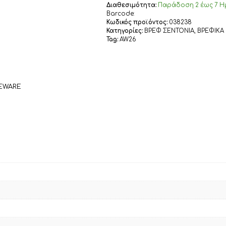
NEF-
Διαθεσιμότητα:
Παράδoση 2 έως 7 Η
NEF
Barcode:
HOMEWARE,
Κωδικός προϊόντος:
038238
Κατηγορίες:
ΒΡΕΦ ΣΕΝΤΟΝΙΑ
,
ΒΡΕΦΙΚΑ
100%
Tag:
AW26
ΒΑΜΒΑΚΙ
ποσότητα
MEWARE