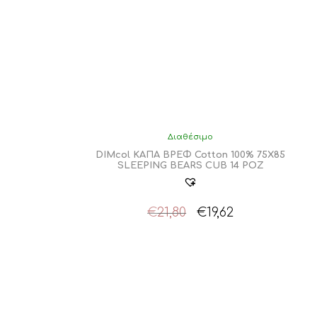
Διαθέσιμο
DIMcol ΚΑΠΑ ΒΡΕΦ Cotton 100% 75X85
SLEEPING BEARS CUB 14 ΡΟΖ
Original
Η
€
21,80
€
19,62
price
τρέχουσα
was:
τιμή
€21,80.
είναι:
€19,62.