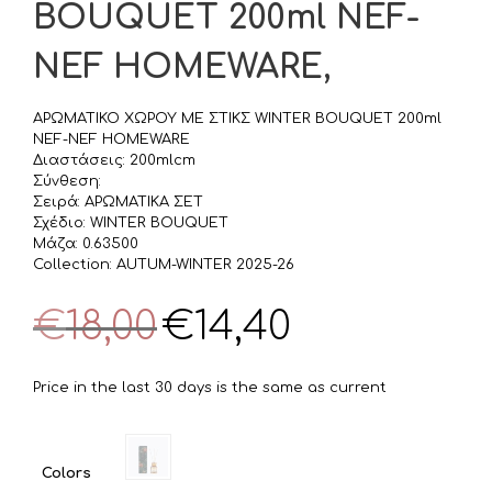
BOUQUET 200ml NEF-
NEF HOMEWARE,
ΑΡΩΜΑΤΙΚΟ ΧΩΡΟΥ ΜΕ ΣΤΙΚΣ WINTER BOUQUET 200ml
NEF-NEF HOMEWARE
Διαστάσεις: 200mlcm
Σύνθεση:
Σειρά: ΑΡΩΜΑΤΙΚΑ ΣΕΤ
Σχέδιο: WINTER BOUQUET
Μάζα: 0.63500
Collection: AUTUM-WINTER 2025-26
Original
Η
€
18,00
€
14,40
price
τρέχουσα
was:
τιμή
€18,00.
είναι:
Price in the last 30 days is the same as current
€14,40.
Colors