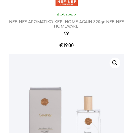
Διαθέσιμο
NEF-NEF ΑΡΩΜΑΤΙΚΟ ΚΕΡΙ HOME AGAIN 320gr NEF-NEF
HOMEWARE,
€
19,00
Αυτό
το
προϊόν
έχει
πολλαπλές
παραλλαγές.
Οι
επιλογές
μπορούν
να
επιλεγούν
στη
σελίδα
του
προϊόντος