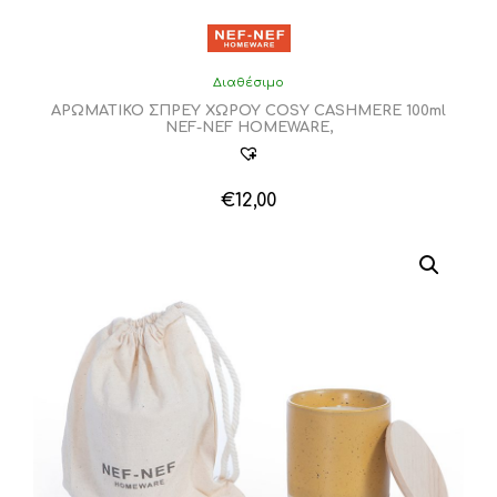
Διαθέσιμο
ΑΡΩΜΑΤΙΚΟ ΣΠΡΕΥ ΧΩΡΟΥ COSY CASHMERE 100ml
NEF-NEF HOMEWARE,
€
12,00
Αυτό
το
προϊόν
έχει
πολλαπλές
παραλλαγές.
Οι
επιλογές
μπορούν
να
επιλεγούν
στη
σελίδα
του