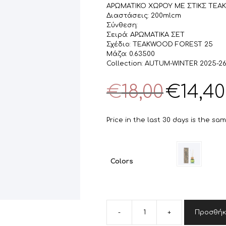
ΑΡΩΜΑΤΙΚΟ ΧΩΡΟΥ ΜΕ ΣΤΙΚΣ TEA
Διαστάσεις: 200mlcm
Σύνθεση:
Σειρά: ΑΡΩΜΑΤΙΚΑ ΣΕΤ
Σχέδιο: TEAKWOOD FOREST 25
Μάζα: 0.63500
Collection: AUTUM-WINTER 2025-2
Original
€
18,00
€
14,40
price
was:
€18,00.
Price in the last 30 days is the sa
Colors
-
+
Προσθήκ
ΑΡΩΜΑΤΙΚΟ
ΧΩΡΟΥ