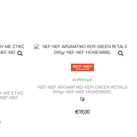
Διαθέσιμο
NEF-NEF ΑΡΩΜΑΤΙΚΟ ΚΕΡΙ GREEN PETALS
200gr NEF-NEF HOMEWARE,
Υ ME ΣΤΙΚΣ
 NEF-NEF
€
19,00
Αυτό
al
Η
0
το
τρέχουσα
Αυτό
προϊόν
το
τιμή
έχει