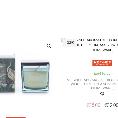
- 33%
Διαθέσιμο
NEF-NEF ΑΡΩΜΑΤΙΚΟ ΧΩΡΟ
WHITE LILY DREAM 120ml
HOMEWARE,
Origin
€
18,00
€
12,0
price
was: