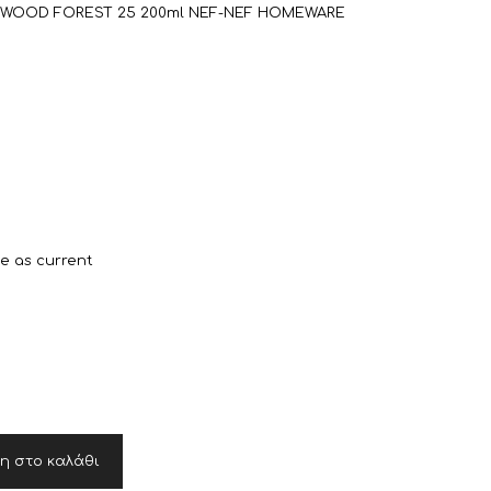
KWOOD FOREST 25 200ml NEF-NEF HOMEWARE
6
Η
τρέχουσα
τιμή
είναι:
me as current
€14,40.
η στο καλάθι