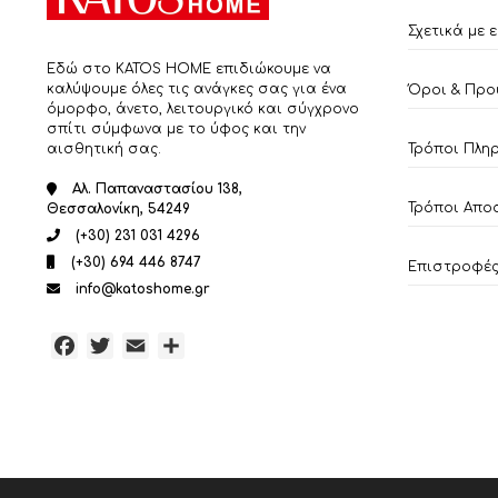
Σχετικά με 
Εδώ στο KATOS HOME επιδιώκουμε να
καλύψουμε όλες τις ανάγκες σας για ένα
Όροι & Προ
όμορφο, άνετο, λειτουργικό και σύγχρονο
σπίτι σύμφωνα με το ύφος και την
αισθητική σας.
Τρόποι Πλη
Αλ. Παπαναστασίου 138,
Τρόποι Απο
Θεσσαλονίκη, 54249
(+30) 231 031 4296
(+30) 694 446 8747
Επιστροφές 
info@katoshome.gr
Facebook
Twitter
Email
Μοιραστείτε