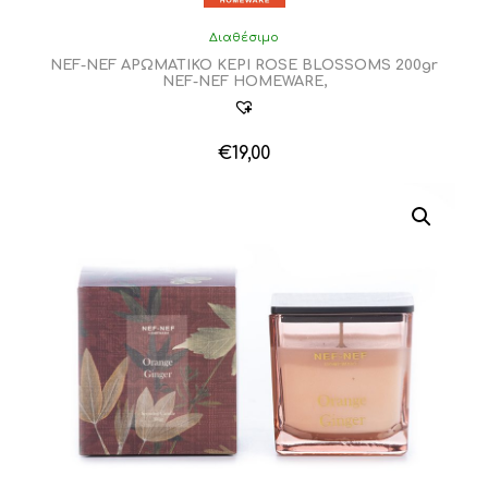
Διαθέσιμο
NEF-NEF ΑΡΩΜΑΤΙΚΟ ΚΕΡΙ ROSE BLOSSOMS 200gr
NEF-NEF HOMEWARE,
€
19,00
Αυτό
το
προϊόν
έχει
πολλαπλές
παραλλαγές.
Οι
επιλογές
μπορούν
να
επιλεγούν
στη
σελίδα
του
προϊόντος