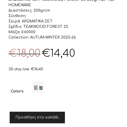
HOMEWARE
Διαστάσεις: 200grcm
Σύνθεση:
Σειρά: ΑΡΩΜΑΤΙΚΑ ΣΕΤ
Σχέδιο: TEAKWOOD FOREST 25
Μάζα: 0.60000
Collection: AUTUM-WINTER 2025-26
Original
Η
€
18,00
€
14,40
price
τρέχουσα
was:
τιμή
€18,00.
είναι:
30-day low:
€
14,40
€14,40.
Colors
ΑΡΩΜΑΤΙΚΟ
Προσθήκη στο καλάθι
ΚΕΡΙ
TEAKWOOD