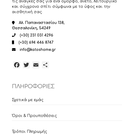
τις ανάγκες σας για ένα όμορφο, άνετο, λειτουργικό
και σύγχρονο σπίτι σύμφωνα με το ύφος και την
αισθητική σας.
Αλ. Παπαναστασίου 138,
Θεσσαλονίκη, 54249
(+30) 231 031 4296
(+30) 694 446 8747
info@katoshome.gr
Facebook
Twitter
Email
Μοιραστείτε
ΠΛΗΡΟΦΟΡΙΕΣ
Σχετικά με εμάς
Όροι & Προυποθέσεις
Τρόποι Πληρωμής