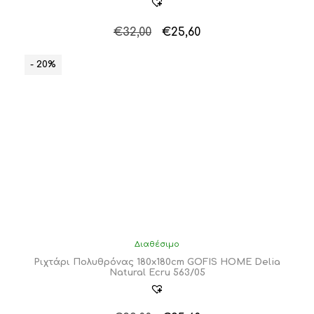
Original
Η
€
32,00
€
25,60
price
τρέχουσα
was:
τιμή
- 20%
€32,00.
είναι:
€25,60.
Διαθέσιμο
Ριχτάρι Πολυθρόνας 180x180cm GOFIS HOME Delia
Natural Ecru 563/05