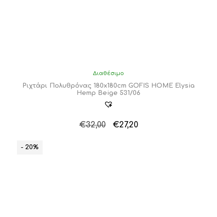
Διαθέσιμο
Ριχτάρι Πολυθρόνας 180x180cm GOFIS HOME Elysia
Hemp Beige 531/06
Original
Η
€
32,00
€
27,20
price
τρέχουσα
was:
τιμή
- 20%
€32,00.
είναι:
€27,20.