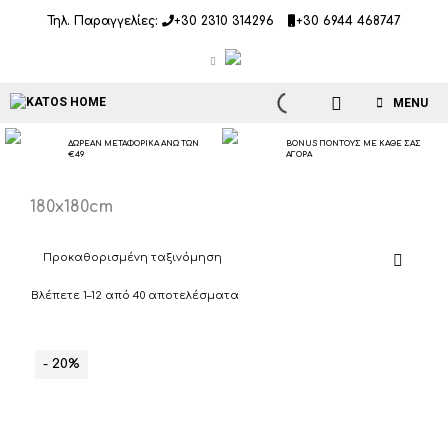
Μετάβαση
Τηλ. Παραγγελίες:
+30 2310 314296
+30 6944 468747
σε
περιεχόμενο
MENU
ΔΩΡΕΑΝ ΜΕΤΑΦΟΡΙΚΑ ΑΝΩ ΤΩΝ
BONUS ΠΟΝΤΟΥΣ ΜΕ ΚΑΘΕ ΣΑΣ
€49
ΑΓΟΡΑ
180x180cm
Βλέπετε 1–12 από 40 αποτελέσματα
- 20%