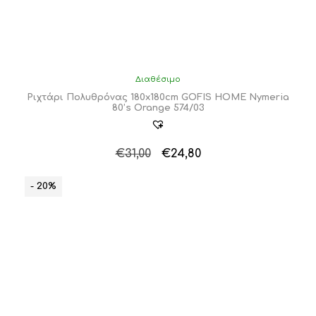
Διαθέσιμο
Ριχτάρι Πολυθρόνας 180x180cm GOFIS HOME Nymeria
80’s Orange 574/03
Original
Η
€
31,00
€
24,80
price
τρέχουσα
was:
τιμή
- 20%
€31,00.
είναι:
€24,80.