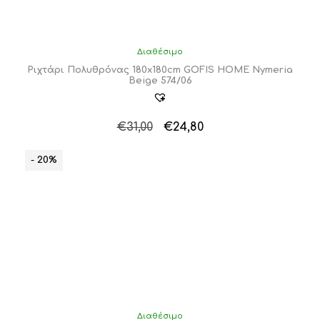
Διαθέσιμο
Ριχτάρι Πολυθρόνας 180x180cm GOFIS HOME Nymeria
Beige 574/06
Original
Η
€
31,00
€
24,80
price
τρέχουσα
was:
τιμή
- 20%
€31,00.
είναι:
€24,80.
Διαθέσιμο