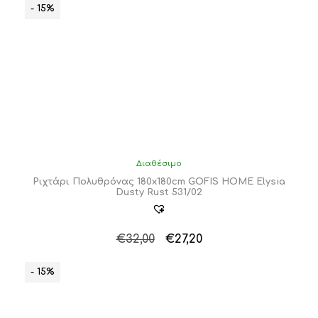
was:
τιμή
- 15%
€32,00.
είναι:
€25,60.
Διαθέσιμο
Ριχτάρι Πολυθρόνας 180x180cm GOFIS HOME Elysia
Dusty Rust 531/02
Original
Η
€
32,00
€
27,20
price
τρέχουσα
was:
τιμή
- 15%
€32,00.
είναι:
€27,20.