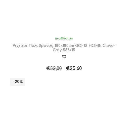
Διαθέσιμο
Ριχτάρι Πολυθρόνας 180x180cm GOFIS HOME Clover
Grey 558/15
Original
Η
€
32,00
€
25,60
price
τρέχουσα
was:
τιμή
- 20%
€32,00.
είναι:
€25,60.