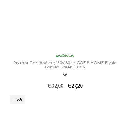
Διαθέσιμο
Ριχτάρι Πολυθρόνας 180x180cm GOFIS HOME Elysia
Garden Green 531/18
Original
Η
€
32,00
€
27,20
price
τρέχουσα
was:
τιμή
- 15%
€32,00.
είναι:
€27,20.