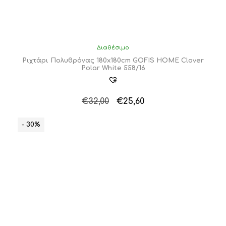
Διαθέσιμο
Ριχτάρι Πολυθρόνας 180x180cm GOFIS HOME Clover
Polar White 558/16
Original
Η
€
32,00
€
25,60
price
τρέχουσα
was:
τιμή
- 30%
€32,00.
είναι:
€25,60.