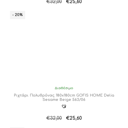
Original
Η
€
32,00
€
25,60
price
τρέχουσα
was:
τιμή
- 20%
€32,00.
είναι:
€25,60.
Διαθέσιμο
Ριχτάρι Πολυθρόνας 180x180cm GOFIS HOME Delia
Sesame Beige 563/06
Original
Η
€
32,00
€
25,60
price
τρέχουσα