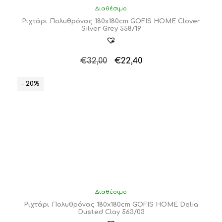
Διαθέσιμο
Ριχτάρι Πολυθρόνας 180x180cm GOFIS HOME Clover
Silver Grey 558/19
Original
Η
€
32,00
€
22,40
price
τρέχουσα
was:
τιμή
- 20%
€32,00.
είναι:
€22,40.
Διαθέσιμο
Ριχτάρι Πολυθρόνας 180x180cm GOFIS HOME Delia
Dusted Clay 563/03