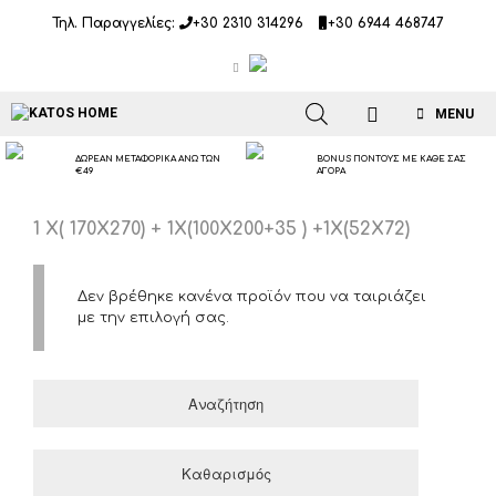
Μετάβαση
Τηλ. Παραγγελίες:
+30 2310 314296
+30 6944 468747
σε
περιεχόμενο
MENU
ΔΩΡΕΑΝ ΜΕΤΑΦΟΡΙΚΑ ΑΝΩ ΤΩΝ
BONUS ΠΟΝΤΟΥΣ ΜΕ ΚΑΘΕ ΣΑΣ
€49
ΑΓΟΡΑ
1 Χ( 170Χ270) + 1Χ(100Χ200+35 ) +1X(52X72)
Δεν βρέθηκε κανένα προϊόν που να ταιριάζει
με την επιλογή σας.
Αναζήτηση
Καθαρισμός