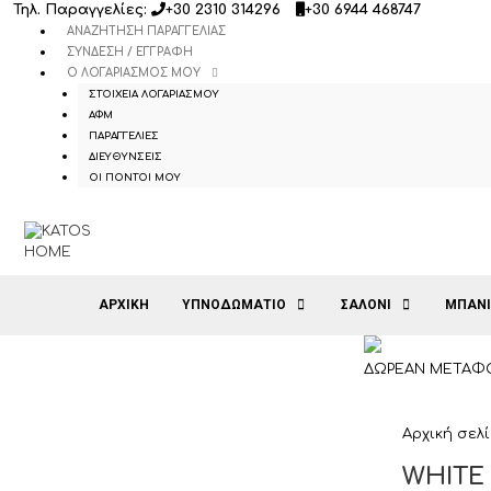
Μετάβαση
Τηλ. Παραγγελίες:
+30 2310 314296
+30 6944 468747
σε
ΑΝΑΖΉΤΗΣΗ ΠΑΡΑΓΓΕΛΊΑΣ
περιεχόμενο
ΣΎΝΔΕΣΗ / ΕΓΓΡΑΦΉ
Ο ΛΟΓΑΡΙΑΣΜΌΣ ΜΟΥ
ΣΤΟΙΧΕΊΑ ΛΟΓΑΡΙΑΣΜΟΎ
ΑΦΜ
ΠΑΡΑΓΓΕΛΊΕΣ
ΔΙΕΥΘΎΝΣΕΙΣ
ΟΙ ΠΌΝΤΟΙ ΜΟΥ
ΑΡΧΙΚΉ
ΥΠΝΟΔΩΜΑΤΙΟ
ΣΑΛΟΝΙ
ΜΠΑΝ
ΔΩΡΕΑΝ ΜΕΤΑΦΟ
Αρχική σελ
WHITE