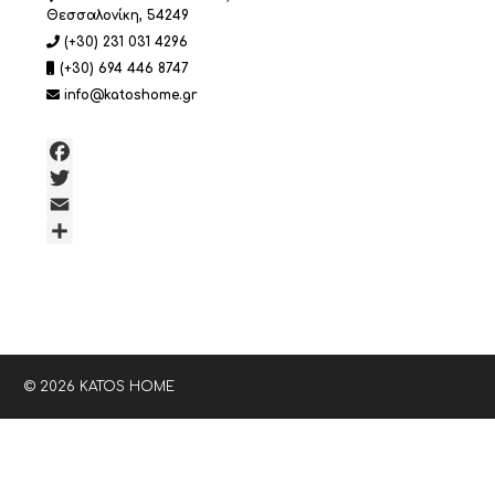
Θεσσαλονίκη, 54249
(+30) 231 031 4296
(+30) 694 446 8747
info@katoshome.gr
Facebook
Twitter
Email
Μοιραστείτε
© 2026 KATOS HOME