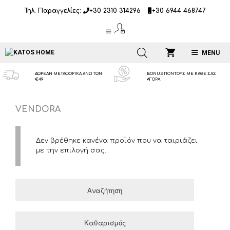
Μετάβαση
Τηλ. Παραγγελίες:
+30 2310 314296
+30 6944 468747
σε
περιεχόμενο
MENU
ΔΩΡΕΑΝ ΜΕΤΑΦΟΡΙΚΑ ΑΝΩ ΤΩΝ
BONUS ΠΟΝΤΟΥΣ ΜΕ ΚΑΘΕ ΣΑΣ
€49
ΑΓΟΡΑ
VENDORA
Δεν βρέθηκε κανένα προϊόν που να ταιριάζει
με την επιλογή σας.
Αναζήτηση
Καθαρισμός