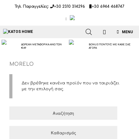
Μετάβαση
Τηλ. Παραγγελίες:
+30 2310 314296
+30 6944 468747
σε
περιεχόμενο
MENU
ΔΩΡΕΑΝ ΜΕΤΑΦΟΡΙΚΑ ΑΝΩ ΤΩΝ
BONUS ΠΟΝΤΟΥΣ ΜΕ ΚΑΘΕ ΣΑΣ
€49
ΑΓΟΡΑ
MORELO
Δεν βρέθηκε κανένα προϊόν που να ταιριάζει
με την επιλογή σας.
Αναζήτηση
Καθαρισμός