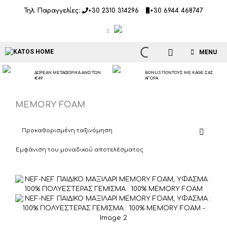
Μετάβαση
Τηλ. Παραγγελίες:
+30 2310 314296
+30 6944 468747
σε
περιεχόμενο
MENU
ΔΩΡΕΑΝ ΜΕΤΑΦΟΡΙΚΑ ΑΝΩ ΤΩΝ
BONUS ΠΟΝΤΟΥΣ ΜΕ ΚΑΘΕ ΣΑΣ
€49
ΑΓΟΡΑ
MEMORY FOAM
Εμφάνιση του μοναδικού αποτελέσματος