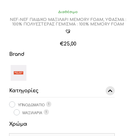
Διαθέσιμο
NEF-NEF ΠΑΙΔΙΚΟ ΜΑΞΙΛΑΡΙ MEMORY FOAM, ΥΦΑΣΜΑ :
100% ΠΟΛΥΕΣΤΕΡΑΣ ΓΕΜΙΣΜΑ : 100% MEMORY FOAM
€
25,00
Αυτό
Brand
το
προϊόν
έχει
πολλαπλές
παραλλαγές.
Οι
Κατηγορίες
επιλογές
μπορούν
να
ΥΠΝΟΔΩΜΑΤΙΟ
1
επιλεγούν
ΜΑΞΙΛΑΡΙΑ
1
στη
σελίδα
Χρώμα
του
προϊόντος