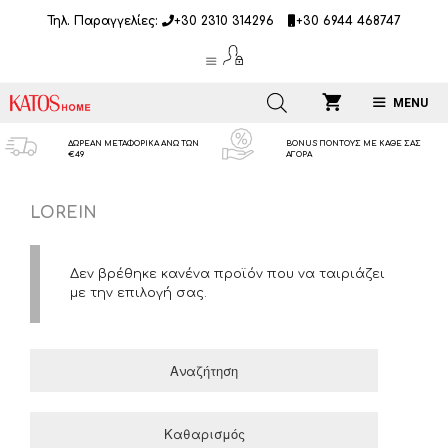
Μετάβαση
Τηλ. Παραγγελίες:
+30 2310 314296
+30 6944 468747
σε
περιεχόμενο
MENU
ΔΩΡΕΑΝ ΜΕΤΑΦΟΡΙΚΑ ΑΝΩ ΤΩΝ
BONUS ΠΟΝΤΟΥΣ ΜΕ ΚΑΘΕ ΣΑΣ
€49
ΑΓΟΡΑ
LOREIN
Δεν βρέθηκε κανένα προϊόν που να ταιριάζει
με την επιλογή σας.
Αναζήτηση
Καθαρισμός