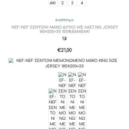
Διαθέσιμο
NEF-NEF ΣΕΝΤΟΝΙ ΜΑΚΟ ΔΙΠΛΟ ΜΕ ΛΑΣΤΙΧΟ JERSEY
140×200+30 100%ΒΑΜΒΑΚΙ
€
21,00
Αυτό
το
προϊόν
έχει
πολλαπλές
παραλλαγές.
Οι
επιλογές
μπορούν
να
επιλεγούν
στη
σελίδα
του