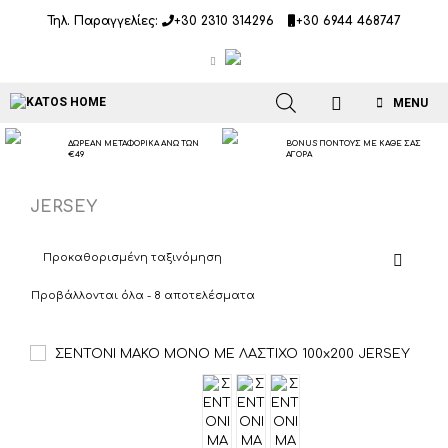
Μετάβαση
Τηλ. Παραγγελίες:
+30 2310 314296
+30 6944 468747
σε
περιεχόμενο
MENU
ΔΩΡΕΑΝ ΜΕΤΑΦΟΡΙΚΑ ΑΝΩ ΤΩΝ
BONUS ΠΟΝΤΟΥΣ ΜΕ ΚΑΘΕ ΣΑΣ
€49
ΑΓΟΡΑ
JERSEY
Προβάλλονται όλα - 8 αποτελέσματα