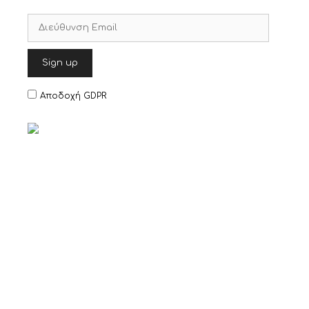
Αποδοχή GDPR
Item added to cart.
Checkout
0 items -
€
0,00
© 2026 KATOS HOME