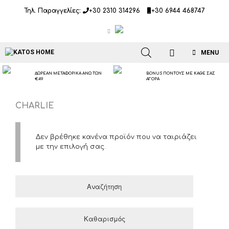
Μετάβαση
Τηλ. Παραγγελίες:
+30 2310 314296
+30 6944 468747
σε
περιεχόμενο
MENU
ΔΩΡΕΑΝ ΜΕΤΑΦΟΡΙΚΑ ΑΝΩ ΤΩΝ
BONUS ΠΟΝΤΟΥΣ ΜΕ ΚΑΘΕ ΣΑΣ
€49
ΑΓΟΡΑ
CHARLIE
Δεν βρέθηκε κανένα προϊόν που να ταιριάζει
με την επιλογή σας.
Αναζήτηση
Καθαρισμός