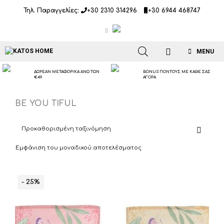
Μετάβαση
Τηλ. Παραγγελίες:
+30 2310 314296
+30 6944 468747
σε
περιεχόμενο
MENU
ΔΩΡΕΑΝ ΜΕΤΑΦΟΡΙΚΑ ΑΝΩ ΤΩΝ
BONUS ΠΟΝΤΟΥΣ ΜΕ ΚΑΘΕ ΣΑΣ
€49
ΑΓΟΡΑ
BE YOU TIFUL
Εμφάνιση του μοναδικού αποτελέσματος
- 25%