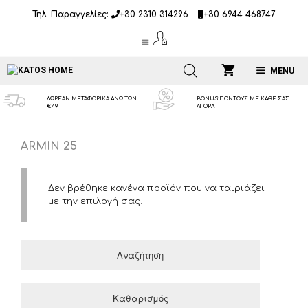
Μετάβαση
Τηλ. Παραγγελίες:
+30 2310 314296
+30 6944 468747
σε
περιεχόμενο
MENU
ΔΩΡΕΑΝ ΜΕΤΑΦΟΡΙΚΑ ΑΝΩ ΤΩΝ
BONUS ΠΟΝΤΟΥΣ ΜΕ ΚΑΘΕ ΣΑΣ
€49
ΑΓΟΡΑ
ARMIN 25
Δεν βρέθηκε κανένα προϊόν που να ταιριάζει
με την επιλογή σας.
Αναζήτηση
Καθαρισμός