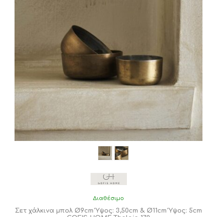
Διαθέσιμο
Σετ χάλκινα μπολ Ø9cm Ύψος: 3,50cm & Ø11cm Ύψος: 5cm