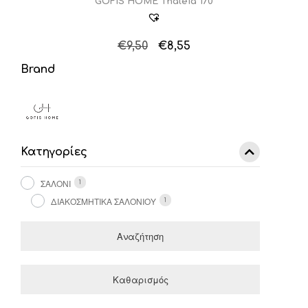
GOFIS HOME Thaleia 170
Original
Η
€
9,50
€
8,55
price
τρέχουσα
Brand
was:
τιμή
€9,50.
είναι:
€8,55.
Κατηγορίες
ΣΑΛΟΝΙ
1
ΔΙΑΚΟΣΜΗΤΙΚΑ ΣΑΛΟΝΙΟΥ
1
Αναζήτηση
Καθαρισμός