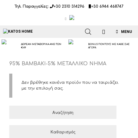
Μετάβαση
Τηλ. Παραγγελίες:
+30 2310 314296
+30 6944 468747
σε
περιεχόμενο
MENU
ΔΩΡΕΑΝ ΜΕΤΑΦΟΡΙΚΑ ΑΝΩ ΤΩΝ
BONUS ΠΟΝΤΟΥΣ ΜΕ ΚΑΘΕ ΣΑΣ
€49
ΑΓΟΡΑ
95% ΒΑΜΒΑΚΙ-5% ΜΕΤΑΛΛΙΚΟ ΝΗΜΑ
Δεν βρέθηκε κανένα προϊόν που να ταιριάζει
με την επιλογή σας.
Αναζήτηση
Καθαρισμός