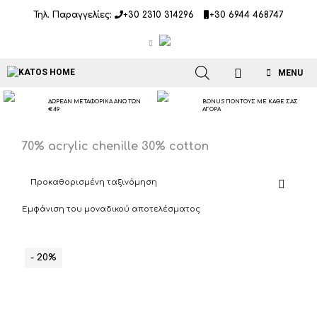
Μετάβαση
Τηλ. Παραγγελίες:
+30 2310 314296
+30 6944 468747
σε
περιεχόμενο
MENU
ΔΩΡΕΑΝ ΜΕΤΑΦΟΡΙΚΑ ΑΝΩ ΤΩΝ
BONUS ΠΟΝΤΟΥΣ ΜΕ ΚΑΘΕ ΣΑΣ
€49
ΑΓΟΡΑ
70% acrylic chenille 30% cotton
Εμφάνιση του μοναδικού αποτελέσματος
- 20%