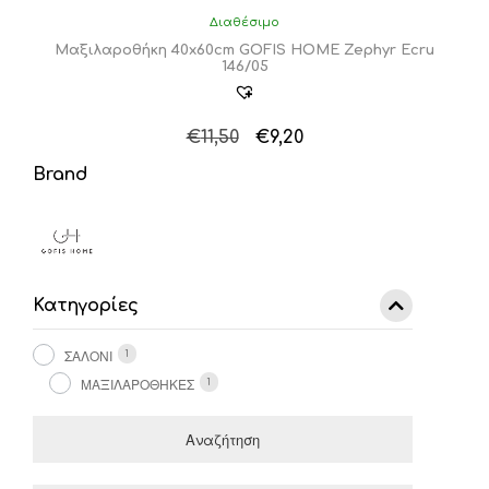
Διαθέσιμο
Μαξιλαροθήκη 40x60cm GOFIS HOME Zephyr Ecru
146/05
Original
Η
€
11,50
€
9,20
price
τρέχουσα
Brand
was:
τιμή
€11,50.
είναι:
€9,20.
Κατηγορίες
ΣΑΛΟΝΙ
1
ΜΑΞΙΛΑΡΟΘΗΚΕΣ
1
Αναζήτηση