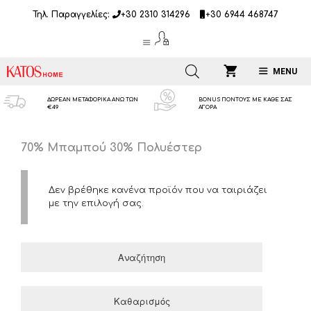
Μετάβαση
Τηλ. Παραγγελίες:
+30 2310 314296
+30 6944 468747
σε
περιεχόμενο
MENU
ΔΩΡΕΑΝ ΜΕΤΑΦΟΡΙΚΑ ΑΝΩ ΤΩΝ
BONUS ΠΟΝΤΟΥΣ ΜΕ ΚΑΘΕ ΣΑΣ
€49
ΑΓΟΡΑ
70% Μπαμπού 30% Πολυέστερ
Δεν βρέθηκε κανένα προϊόν που να ταιριάζει
με την επιλογή σας.
Αναζήτηση
Καθαρισμός