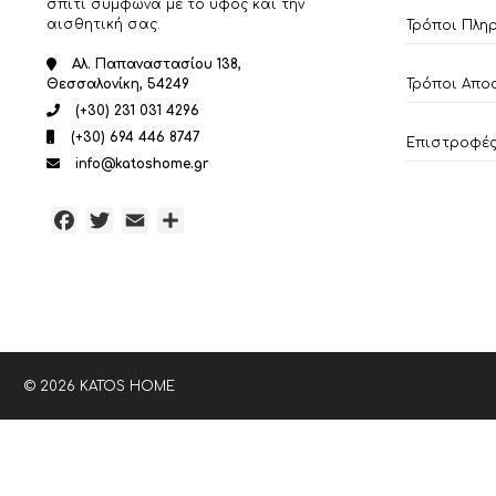
σπίτι σύμφωνα με το ύφος και την
αισθητική σας.
Τρόποι Πλη
Αλ. Παπαναστασίου 138,
Τρόποι Απο
Θεσσαλονίκη, 54249
(+30) 231 031 4296
(+30) 694 446 8747
Επιστροφές 
info@katoshome.gr
Facebook
Twitter
Email
Μοιραστείτε
© 2026 KATOS HOME