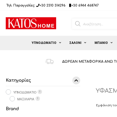
Μετάβαση
Τηλ. Παραγγελίες:
+30 2310 314296
+30 6944 468747
σε
περιεχόμενο
Products
search
ΥΠΝΟΔΩΜΑΤΙΟ
ΣΑΛΟΝΙ
ΜΠΑΝΙΟ
ΔΩΡΕΑΝ ΜΕΤΑΦΟΡΙΚΑ ΑΝΩ Τ
Κατηγορίες
ΥΦΑΣΜ
ΥΠΝΟΔΩΜΑΤΙΟ
1
ΜΑΞΙΛΑΡΙΑ
1
Εμφάνιση το
Brand