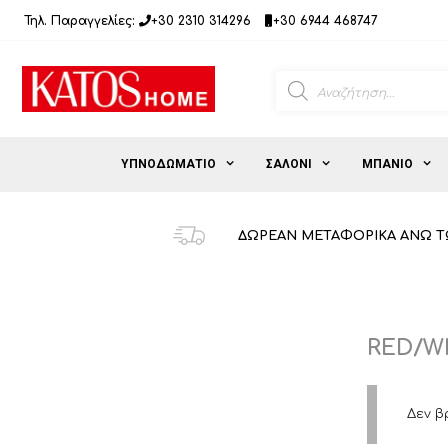
Μετάβαση
Τηλ. Παραγγελίες:
+30 2310 314296
+30 6944 468747
σε
περιεχόμενο
Products
search
ΥΠΝΟΔΩΜΑΤΙΟ
ΣΑΛΟΝΙ
ΜΠΑΝΙΟ
ΔΩΡΕΑΝ ΜΕΤΑΦΟΡΙΚΑ ΑΝΩ Τ
RED/W
Δεν β