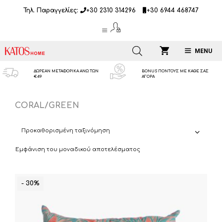
Μετάβαση
Τηλ. Παραγγελίες:
+30 2310 314296
+30 6944 468747
σε
περιεχόμενο
MENU
ΔΩΡΕΑΝ ΜΕΤΑΦΟΡΙΚΑ ΑΝΩ ΤΩΝ
BONUS ΠΟΝΤΟΥΣ ΜΕ ΚΑΘΕ ΣΑΣ
€49
ΑΓΟΡΑ
CORAL/GREEN
Εμφάνιση του μοναδικού αποτελέσματος
- 30%