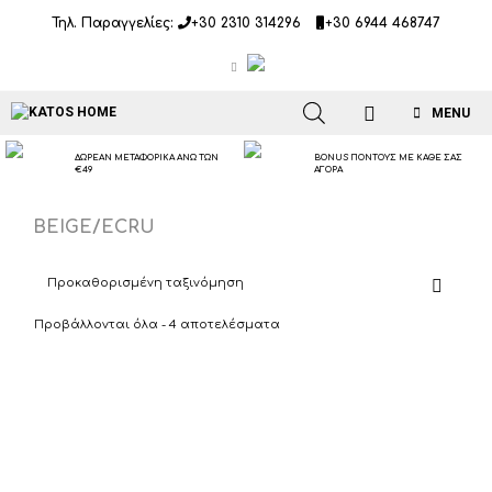
Μετάβαση
Τηλ. Παραγγελίες:
+30 2310 314296
+30 6944 468747
σε
περιεχόμενο
MENU
ΔΩΡΕΑΝ ΜΕΤΑΦΟΡΙΚΑ ΑΝΩ ΤΩΝ
BONUS ΠΟΝΤΟΥΣ ΜΕ ΚΑΘΕ ΣΑΣ
€49
ΑΓΟΡΑ
BEIGE/ECRU
Προβάλλονται όλα - 4 αποτελέσματα