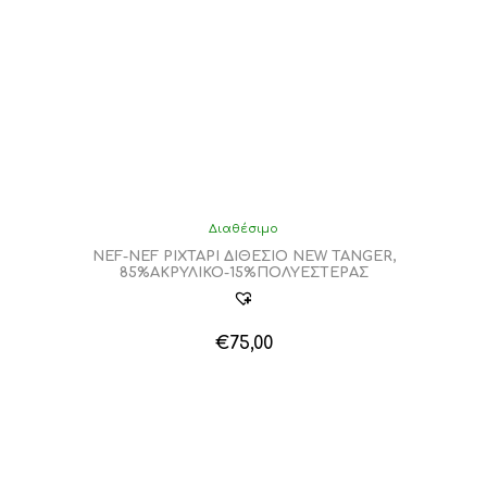
Διαθέσιμο
NEF-NEF ΡΙΧΤΑΡΙ ΔΙΘΕΣΙΟ NEW TANGER,
85%ΑΚΡΥΛΙΚΟ-15%ΠΟΛΥΕΣΤΕΡΑΣ
€
75,00
Αυτό
το
προϊόν
έχει
πολλαπλές
παραλλαγές.