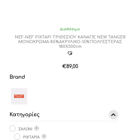
Διαθέσιμο
NEF-NEF ΡΙΧΤΑΡΙ ΤΡΙΘΕΣΙΟΥ ΚΑΝΑΠΕ NEW TANGER
ΜΟΝΟΧΡΩΜΑ 85%ΑΚΡΥΛΙΚΟ-15%ΠΟΛΥΕΣΤΕΡΑΣ
180X300cm
€
89,00
Αυτό
Brand
το
προϊόν
έχει
πολλαπλές
παραλλαγές.
Οι
Κατηγορίες
επιλογές
μπορούν
να
ΣΑΛΟΝΙ
4
επιλεγούν
ΡΙΧΤΑΡΙΑ
4
στη