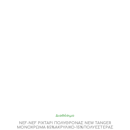
Οι
επιλογές
μπορούν
να
επιλεγούν
στη
σελίδα
του
προϊόντος
Διαθέσιμο
NEF-NEF ΡΙΧΤΑΡΙ ΠΟΛΥΘΡΟΝΑΣ NEW TANGER
ΜΟΝΟΧΡΩΜΑ 85%ΑΚΡΥΛΙΚΟ-15%ΠΟΛΥΕΣΤΕΡΑΣ