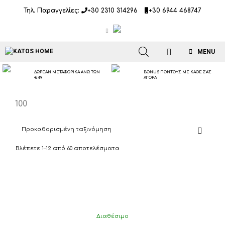
Μετάβαση
Τηλ. Παραγγελίες:
+30 2310 314296
+30 6944 468747
σε
περιεχόμενο
MENU
ΔΩΡΕΑΝ ΜΕΤΑΦΟΡΙΚΑ ΑΝΩ ΤΩΝ
BONUS ΠΟΝΤΟΥΣ ΜΕ ΚΑΘΕ ΣΑΣ
€49
ΑΓΟΡΑ
100
Βλέπετε 1–12 από 60 αποτελέσματα
Διαθέσιμο