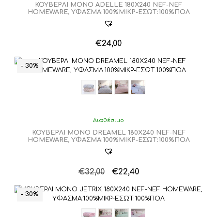
ΚΟΥΒΕΡΛΙ ΜΟΝΟ ADELLE 180X240 NEF-NEF
να
HOMEWARE, ΥΦΑΣΜΑ:100%ΜIΚΡ-ΕΣΩΤ:100%ΠΟΛ
επιλεγούν
στη
σελίδα
€
24,00
του
Αυτό
προϊόντος
το
- 30%
προϊόν
έχει
πολλαπλές
παραλλαγές.
Οι
επιλογές
Διαθέσιμο
μπορούν
ΚΟΥΒΕΡΛΙ ΜΟΝΟ DREAMEL 180X240 NEF-NEF
να
HOMEWARE, ΥΦΑΣΜΑ:100%ΜIΚΡ-ΕΣΩΤ:100%ΠΟΛ
επιλεγούν
στη
σελίδα
Original
Η
€
32,00
€
22,40
του
Αυτό
price
τρέχουσα
προϊόντος
το
was:
τιμή
- 30%
προϊόν
€32,00.
είναι:
έχει