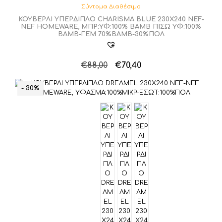
μπορούν
Σύντομα Διαθέσιμο
να
ΚΟΥΒΕΡΛΙ ΥΠΕΡΔΙΠΛΟ CHARISMA BLUE 230X240 NEF-
επιλεγούν
NEF HOMEWARE, ΜΠΡ:ΥΦ:100% BAMB ΠΙΣΩ ΥΦ:100%
στη
ΒΑΜΒ-ΓΕΜ 70%BAMB-30%ΠΟΛ
σελίδα
του
προϊόντος
Original
Η
€
88,00
€
70,40
price
τρέχουσα
was:
τιμή
- 30%
€88,00.
είναι:
€70,40.