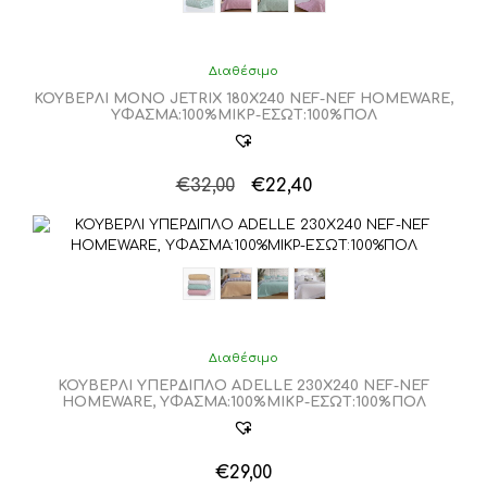
€22,40.
πολλαπλές
παραλλαγές.
Οι
επιλογές
Διαθέσιμο
μπορούν
ΚΟΥΒΕΡΛΙ ΜΟΝΟ JETRIX 180X240 NEF-NEF HOMEWARE,
να
ΥΦΑΣΜΑ:100%ΜIΚΡ-ΕΣΩΤ:100%ΠΟΛ
επιλεγούν
στη
σελίδα
Original
Η
€
32,00
€
22,40
του
Αυτό
price
τρέχουσα
προϊόντος
το
was:
τιμή
προϊόν
€32,00.
είναι:
έχει
€22,40.
πολλαπλές
παραλλαγές.
Οι
επιλογές
Διαθέσιμο
μπορούν
ΚΟΥΒΕΡΛΙ ΥΠΕΡΔΙΠΛΟ ADELLE 230X240 NEF-NEF
να
HOMEWARE, ΥΦΑΣΜΑ:100%ΜIΚΡ-ΕΣΩΤ:100%ΠΟΛ
επιλεγούν
στη
σελίδα
€
29,00
του