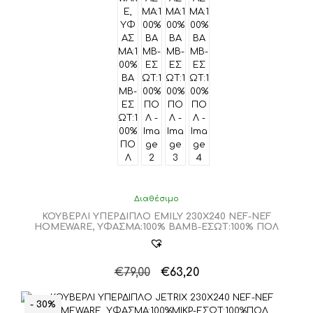
Διαθέσιμο
ΚΟΥΒΕΡΛΙ ΥΠΕΡΔΙΠΛΟ EMILY 230X240 NEF-NEF
HOMEWARE, ΥΦΑΣΜΑ:100% BAMB-ΕΣΩΤ:100% ΠΟΛ
Original
Η
€
79,00
€
63,20
Αυτό
price
τρέχουσα
το
was:
τιμή
- 30%