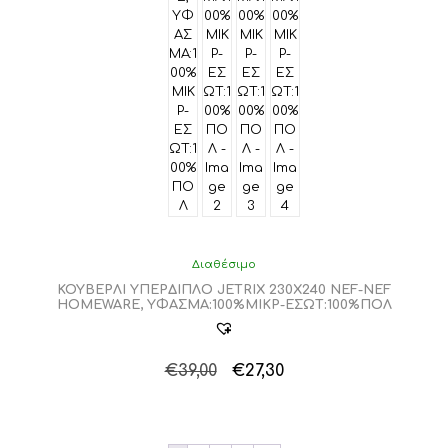
Διαθέσιμο
ΚΟΥΒΕΡΛΙ ΥΠΕΡΔΙΠΛΟ JETRIX 230X240 NEF-NEF
HOMEWARE, ΥΦΑΣΜΑ:100%ΜIΚΡ-ΕΣΩΤ:100%ΠΟΛ
Original
Η
€
39,00
€
27,30
Αυτό
price
τρέχουσα
το
was:
τιμή
προϊόν
€39,00.
είναι:
έχει