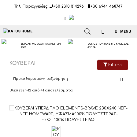
Μετάβαση
Τηλ. Παραγγελίες:
+30 2310 314296
+30 6944 468747
σε
περιεχόμενο
MENU
ΔΩΡΕΑΝ ΜΕΤΑΦΟΡΙΚΑ ΑΝΩ ΤΩΝ
BONUS ΠΟΝΤΟΥΣ ΜΕ ΚΑΘΕ ΣΑΣ
€49
ΑΓΟΡΑ
ΚΟΥΒΕΡΛΙ
Filters
Βλέπετε 1–12 από 41 αποτελέσματα