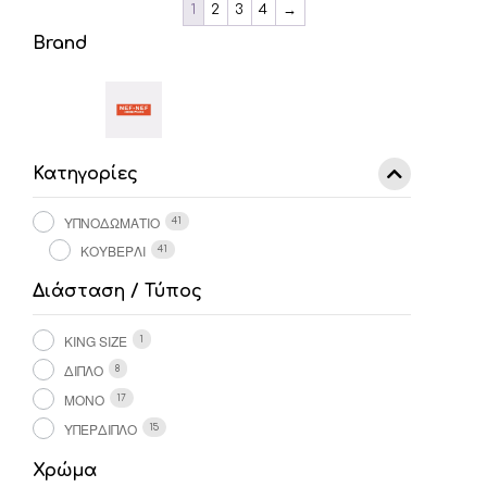
1
2
3
4
→
€27,30.
πολλαπλές
Brand
παραλλαγές.
Οι
επιλογές
μπορούν
να
επιλεγούν
στη
Κατηγορίες
σελίδα
του
ΥΠΝΟΔΩΜΑΤΙΟ
41
προϊόντος
ΚΟΥΒΕΡΛΙ
41
Διάσταση / Τύπος
KING SIZE
1
ΔΙΠΛΌ
8
ΜΟΝΌ
17
ΥΠΈΡΔΙΠΛΟ
15
Χρώμα