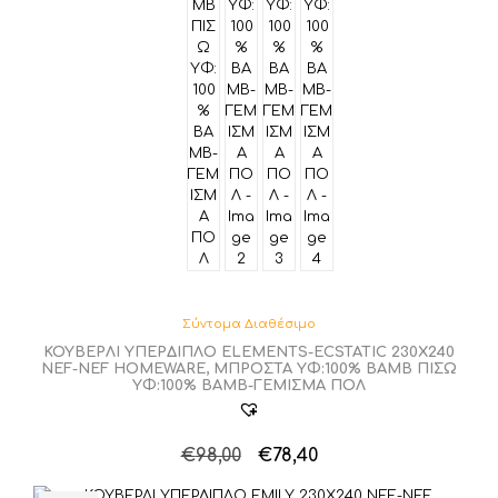
Σύντομα Διαθέσιμο
ΚΟΥΒΕΡΛΙ ΥΠΕΡΔΙΠΛΟ ELEMENTS-ECSTATIC 230X240
NEF-NEF HOMEWARE, ΜΠΡΟΣΤΑ ΥΦ:100% BAMB ΠΙΣΩ
ΥΦ:100% ΒΑΜΒ-ΓΕΜΙΣΜΑ ΠΟΛ
Original
Η
€
98,00
€
78,40
price
τρέχουσα