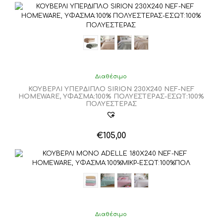
το
προϊόν
έχει
πολλαπλές
παραλλαγές.
Οι
επιλογές
μπορούν
Διαθέσιμο
να
ΚΟΥΒΕΡΛΙ ΥΠΕΡΔΙΠΛΟ SIRION 230X240 NEF-NEF
επιλεγούν
HOMEWARE, ΥΦΑΣΜΑ:100% ΠΟΛΥΕΣΤΕΡΑΣ-ΕΣΩΤ:100%
στη
ΠΟΛΥΕΣΤΕΡΑΣ
σελίδα
του
προϊόντος
€
105,00
Αυτό
το
προϊόν
έχει
πολλαπλές
παραλλαγές.
Οι
επιλογές
Διαθέσιμο
μπορούν