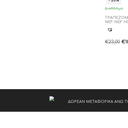
- 20%
Διαθέσιμο
ΤΡΑΠΕΖΟΜΑ
NEF-NEF H
Or
€
23,00
€
1
pr
wa
€23
ΔΩΡΕΑΝ ΜΕΤΑΦΟΡΙΚΑ ΑΝΩ Τ