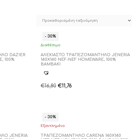
- 30%
Διαθέσιμο
ΗΛΟ DAZIER
ΑΛΕΚΙΑΣΤΟ ΤΡΑΠΕΖΟΜΑΝΤΗΛΟ JENERIA
, 100%
140Χ140 NEF-NEF HOMEWARE, 100%
ΒΑΜΒΑΚΙ
Original
Η
€
16,80
€
11,76
Αυτό
Αυτό
price
τρέχουσα
το
το
was:
τιμή
προϊόν
προϊόν
€16,80.
είναι:
έχει
έχει
€11,76.
πολλαπλές
πολλαπλές
- 30%
παραλλαγές.
παραλλαγές
Εξαντλημένο
Οι
Οι
επιλογές
επιλογές
ΛΟ JENERIA
ΤΡΑΠΕΖΟΜΑΝΤΗΛΟ CARENA 140X140