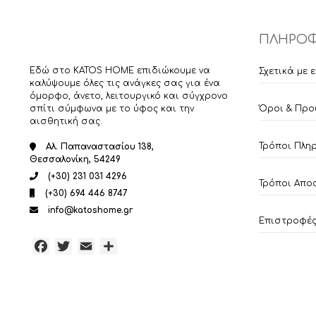
ΠΛΗΡΟΦ
Εδώ στο KATOS HOME επιδιώκουμε να
Σχετικά με 
καλύψουμε όλες τις ανάγκες σας για ένα
όμορφο, άνετο, λειτουργικό και σύγχρονο
σπίτι σύμφωνα με το ύφος και την
Όροι & Προ
αισθητική σας.
Τρόποι Πλη
Αλ. Παπαναστασίου 138,
Θεσσαλονίκη, 54249
(+30) 231 031 4296
Τρόποι Απο
(+30) 694 446 8747
info@katoshome.gr
Επιστροφές 
Facebook
Twitter
Email
Μοιραστείτε