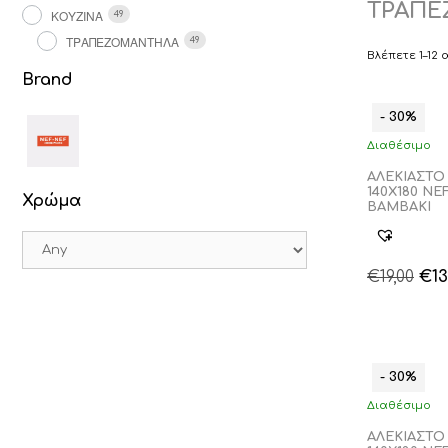
ΤΡΑΠ
ΚΟΥΖΙΝΑ
49
ΤΡΑΠΕΖΟΜΑΝΤΗΛΑ
49
Βλέπετε 1–12
Brand
- 30%
Διαθέσιμο
ΑΛΕΚΙΑΣΤ
140Χ180 NE
Χρώμα
ΒΑΜΒΑΚΙ
Ori
€
19,00
€
13
pri
was
€19,
- 30%
Διαθέσιμο
ΑΛΕΚΙΑΣΤΟ