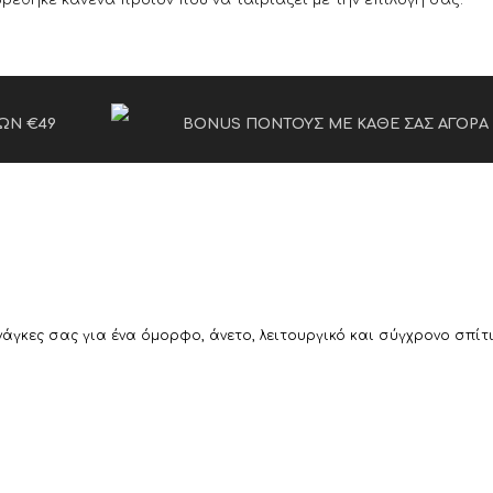
βρέθηκε κανένα προϊόν που να ταιριάζει με την επιλογή σας.
ΩΝ €49
BONUS ΠΟΝΤΟΥΣ ΜΕ ΚΑΘΕ ΣΑΣ ΑΓΟΡΑ
γκες σας για ένα όμορφο, άνετο, λειτουργικό και σύγχρονο σπίτ